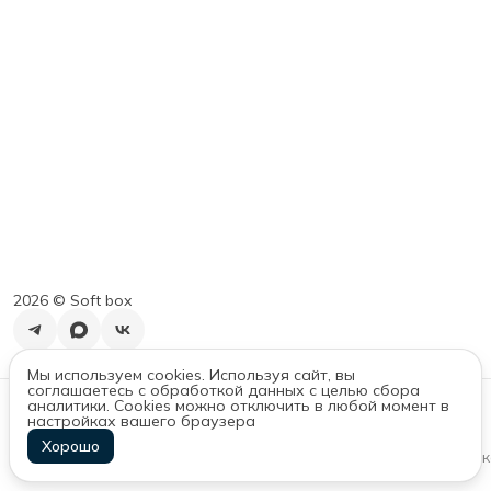
2026 ©︎ Soft box
Мы используем cookies. Используя сайт, вы
соглашаетесь с обработкой данных с целью сбора
Контакты
аналитики. Cookies можно отключить в любой момент в
настройках вашего браузера
Адрес
г. Санкт-Петербург, ул. Менделеевская, д. 9
Хорошо
Оплата
Доставка
Правила возврата
Реквизиты
Оферта
Политик
Телефон
8 (952) 388-90-70
Режим работы