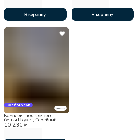
В корзину
В корзину
307 бонусов
Комплект постельного
белья Пхукет, Семейный,
10 230 ₽
мако-сатин