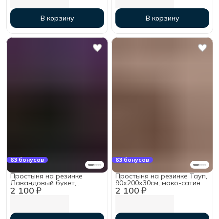
В корзину
В корзину
63 бонусов
63 бонусов
Простыня на резинке
Простыня на резинке Тауп,
Лавандовый букет,
90х200х30см, мако-сатин
2 100 ₽
2 100 ₽
90х200х30см, мако-сатин