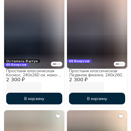
Осталось 8 штук
69 бонусов
69 бонусов
Простыня классическая
Простыня классическая
Космос, 240х260 см, мако-
Ледяная фиалка, 240х260
2 300 ₽
2 300 ₽
сатин
см, мако-сатин
В корзину
В корзину