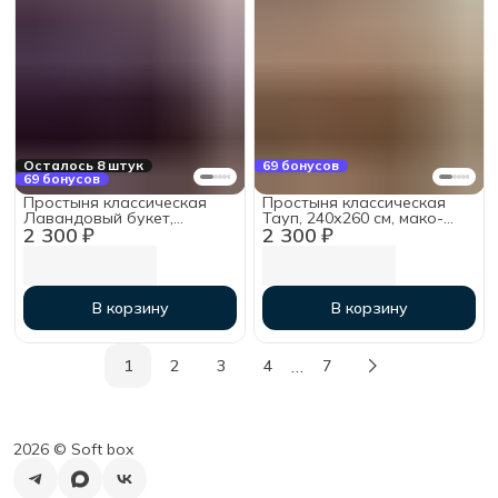
Осталось 8 штук
69 бонусов
69 бонусов
Простыня классическая
Простыня классическая
Лавандовый букет,
Тауп, 240х260 см, мако-
2 300 ₽
2 300 ₽
240х260 см, мако-сатин
сатин
В корзину
В корзину
…
1
2
3
4
7
2026 ©︎ Soft box