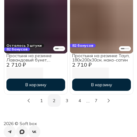
Осталось 3 штуки
82 бонусов
82 бонусов
Простыня на резинке
Простыня на резинке Тауп,
Лавандовый букет,
180х200х30см, мако-сатин
2 710 ₽
2 710 ₽
180х200х30см, мако-сатин
В корзину
В корзину
…
1
2
3
4
7
2026 ©︎ Soft box