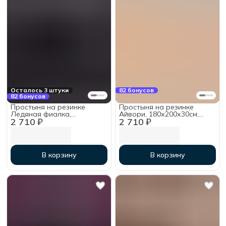
Осталось 3 штуки
82 бонусов
82 бонусов
Простыня на резинке
Простыня на резинке
Ледяная фиалка,
Айвори, 180х200х30см,
2 710 ₽
2 710 ₽
180х200х30см, мако-сатин
мако-сатин
В корзину
В корзину