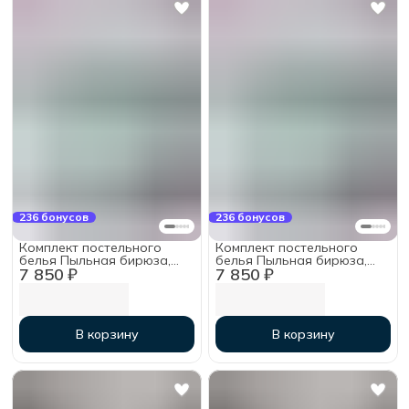
236 бонусов
236 бонусов
Комплект постельного
Комплект постельного
белья Пыльная бирюза,
белья Пыльная бирюза,
7 850 ₽
7 850 ₽
Евро с простыней на
Евро с простыней на
резинке 180х200х30,
резинке 160х200х30,
тенсель
тенсель
В корзину
В корзину