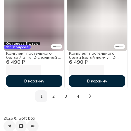
Осталось 5 штук
195 бонусов
Комплект постельного
Комплект постельного
белья Латте, 2-спальный с
белья Белый жемчуг, 2-
6 490 ₽
6 490 ₽
простыней на резинке
спальный с простыней на
160х200х30, тенсель
резинке 160х200х30,
тенсель
В корзину
В корзину
1
2
3
4
2026 ©︎ Soft box