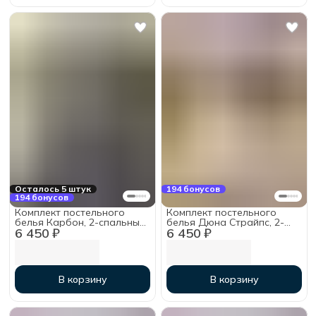
Осталось 5 штук
194 бонусов
194 бонусов
Комплект постельного
Комплект постельного
белья Карбон, 2-спальный
белья Дюна Страйпс, 2-
6 450 ₽
6 450 ₽
с простыней на резинке
спальный с простыней на
160х200х30, хлопок
резинке 160х200х30,
хлопок
В корзину
В корзину