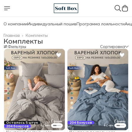
О компании
Индивидуальный пошив
Программа лояльности
Акц
Главная
›
Комплекты
Комплекты
Фильтры
Сортировка
Осталось 5 штук
204 бонусов
204 бонусов