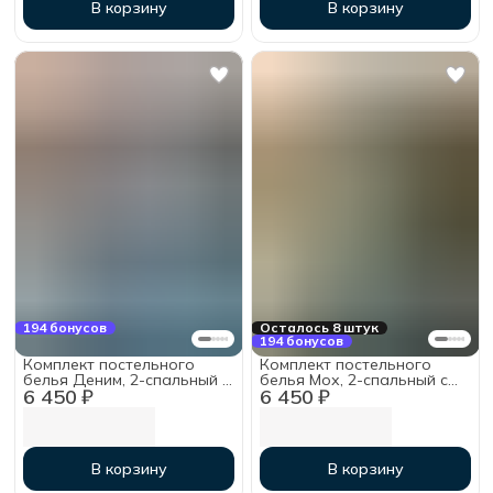
В корзину
В корзину
194 бонусов
Осталось 8 штук
194 бонусов
Комплект постельного
Комплект постельного
белья Деним, 2-спальный с
белья Мох, 2-спальный с
6 450 ₽
6 450 ₽
простыней на резинке
простыней на резинке
160х200х30, хлопок
160х200х30, хлопок
В корзину
В корзину