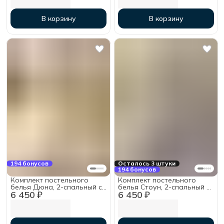
В корзину
В корзину
194 бонусов
Осталось 3 штуки
194 бонусов
Комплект постельного
Комплект постельного
белья Дюна, 2-спальный с
белья Стоун, 2-спальный с
6 450 ₽
6 450 ₽
простыней на резинке
простыней на резинке
160х200х30, хлопок
160х200х30, хлопок