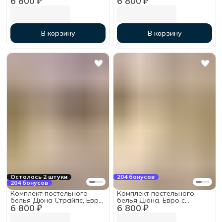
6 800 ₽
6 800 ₽
160х200х30, хлопок
160х200х30, хлопок
В корзину
В корзину
Осталось 2 штуки
204 бонусов
204 бонусов
Комплект постельного
Комплект постельного
белья Дюна Страйпс, Евро
белья Дюна, Евро с
6 800 ₽
6 800 ₽
с простыней на резинке
простыней на резинке
160х200х30, хлопок
160х200х30, хлопок