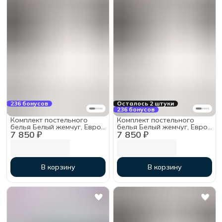
236 бонусов
Осталось 2 штуки
236 бонусов
Комплект постельного
Комплект постельного
белья Белый жемчуг, Евро
белья Белый жемчуг, Евро
7 850 ₽
7 850 ₽
с простыней на резинке
с простыней на резинке
180х200х30, тенсель
160х200х30, тенсель
В корзину
В корзину