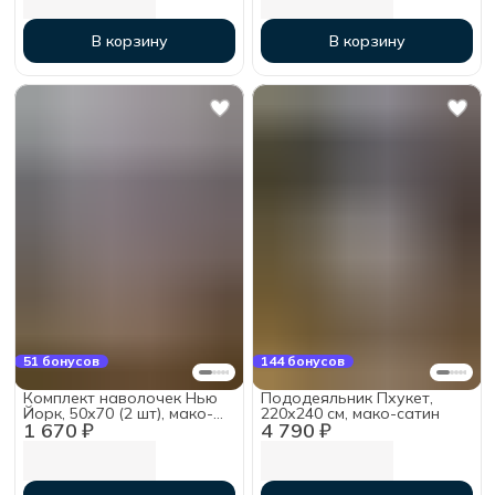
В корзину
В корзину
51 бонусов
144 бонусов
Комплект наволочек Нью
Пододеяльник Пхукет,
Йорк, 50х70 (2 шт), мако-
220х240 см, мако-сатин
1 670 ₽
4 790 ₽
сатин