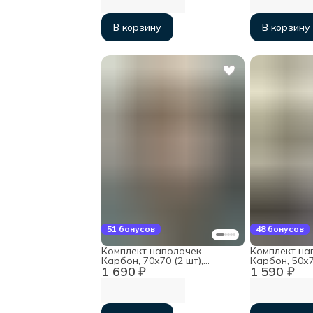
В корзину
В корзину
51 бонусов
48 бонусов
Комплект наволочек
Комплект на
Карбон, 70х70 (2 шт),
Карбон, 50х70
1 690 ₽
1 590 ₽
хлопок
хлопок