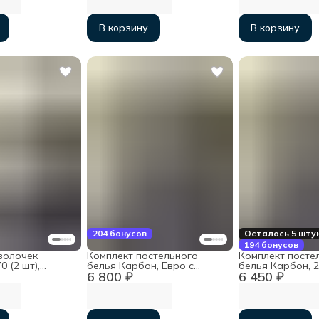
В корзину
В корзину
204 бонусов
Осталось 5 шту
194 бонусов
волочек
Комплект постельного
Комплект посте
 (2 шт),
белья Карбон, Евро с
белья Карбон, 2
6 800 ₽
6 450 ₽
простыней на резинке
простыней на р
160х200х30, хлопок
160х200х30, хл