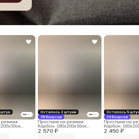
 штук
Осталось 2 штуки
Осталось 5 шту
78 бонусов
74 бонусов
 резинке
Простыня на резинке
Простыня на ре
х200х30см,
Карбон, 180х200х30см,
Карбон, 160х20
2 570 ₽
2 450 ₽
хлопок
хлопок