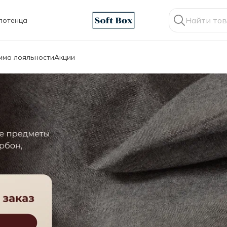
лотенца
мма лояльности
Акции