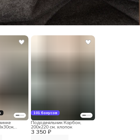
к
101 бонусов
зинке
Пододеяльник Карбон,
0х30см,
200х220 см, хлопок
3 350 ₽