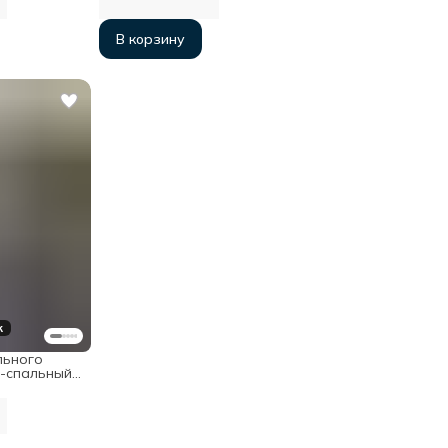
В корзину
к
льного
-спальный с
езинке
опок