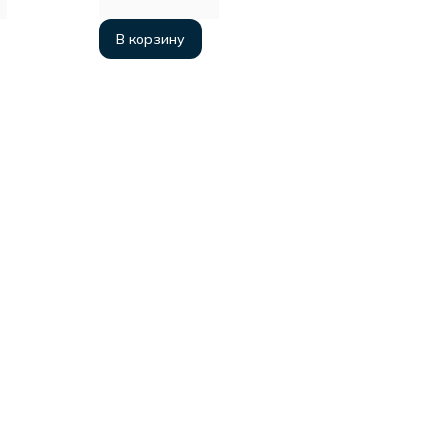
В корзину