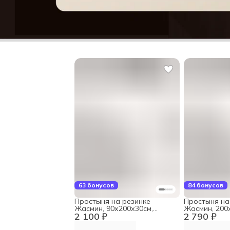
63 бонусов
84 бонусов
Простыня на резинке
Простыня на
Жасмин, 90х200х30см,
Жасмин, 200
2 100 ₽
2 790 ₽
мако-сатин
мако-сатин