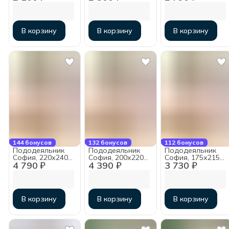
мако-сатин
см, мако-сатин
мако-сатин
В корзину
В корзину
В корзину
144 бонусов
132 бонусов
112 бонусов
Пододеяльник
Пододеяльник
Пододеяльник
София, 220х240
София, 200х220
София, 175х215
4 790 ₽
4 390 ₽
3 730 ₽
см, мако-сатин
см, мако-сатин
см, мако-сатин
В корзину
В корзину
В корзину