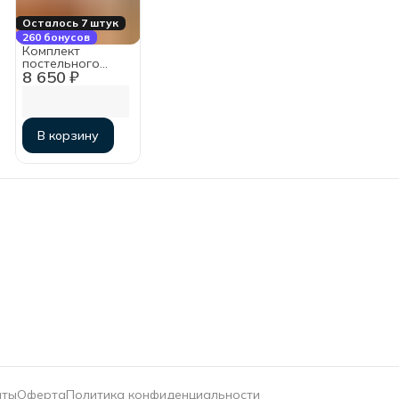
Осталось 7 штук
260 бонусов
Комплект
постельного
8 650 ₽
белья София,
Евро, мако-сатин
В корзину
иты
Оферта
Политика конфиденциальности