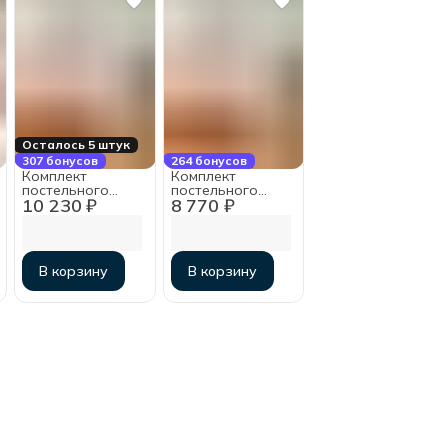
Осталось 5 штук
307 бонусов
264 бонусов
Комплект
Комплект
постельного
постельного
10 230 ₽
8 770 ₽
белья София,
белья София,
Семейный, мако-
Евро с простыней
сатин
на резинке
160х200х30,
мако-сатин
В корзину
В корзину