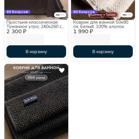
69 бонусов
60 бонусов
Простыня классическая
Коврик для ванной 50х80
Туманное утро, 240х260 см,
см, Белый, 100% хлопок
2 300 ₽
1 990 ₽
мако-сатин
В корзину
В корзину