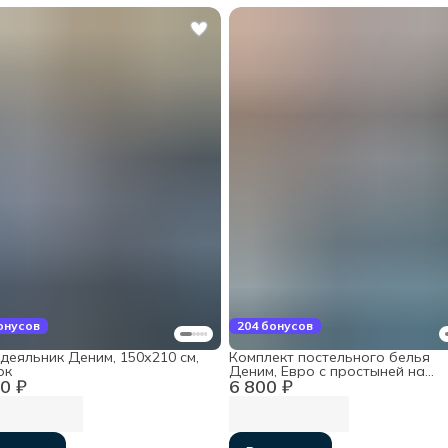
онусов
204 бонусов
деяльник Деним, 150х210 см,
Комплект постельного белья
ок
Деним, Евро с простыней на
0 ₽
6 800 ₽
резинке 160х200х30, хлопок