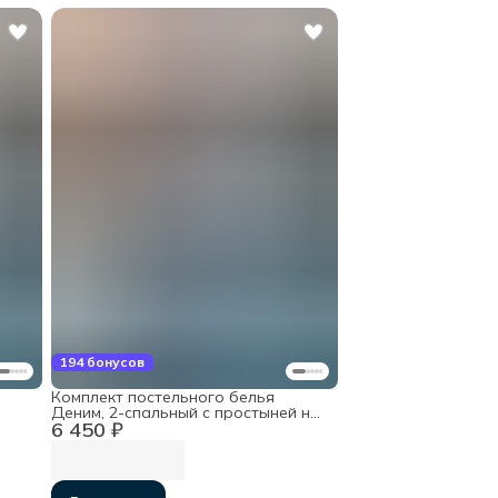
194 бонусов
Комплект постельного белья
Деним, 2-спальный с простыней на
6 450 ₽
резинке 160х200х30, хлопок