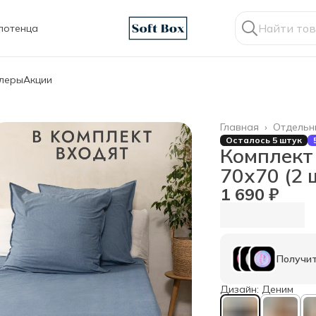
лотенца
ллеры
Акции
Главная
›
Отдельн
Осталось 5 штук
Комплект
70х70 (2 
1 690 ₽
Получит
Дизайн: Деним