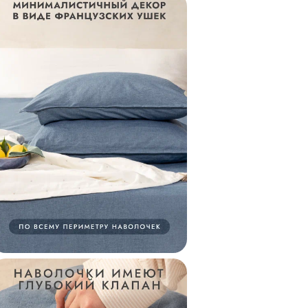
которым не захоче
Для кого подойдет
Вареный хлопок - 
термическую обраб
➤ Для тех, кто не 
➲ Технология обра
обработка горячей
породы и абразивн
бархатистость и л
➤ Для тех, кто не 
Эффект стильной н
глубину и фактурно
сохраняет форму и
стирок, прост в ух
только мягче и при
➤ Для тех, кто выб
Вареный хлопок хо
влагу. В теплое вр
холодное согревае
Сделано с любовью
постельное бельё 
сочетая турецкие 
качества и тщател