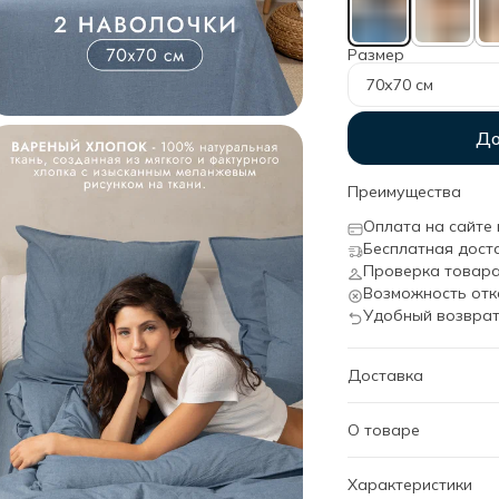
Размер
70х70 см
До
Преимущества
Оплата на сайте 
Бесплатная дост
Проверка товара
Возможность отк
Удобный возврат
Доставка
О товаре
Особенности наволо
Характеристики