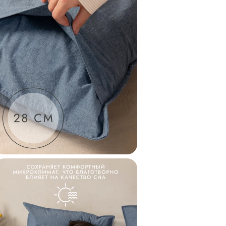
производства.
Палитра, созданна
коллекции однотон
хлопка, мы вдохнов
спокойствием и не
успокаивает, расп
стабильности. Все 
между собой, позв
Рекомендации по у
температуре 40°С ж
среднем количестве
сушильной машине 
хлопок не нуждает
можно обработать 
более 150°С.