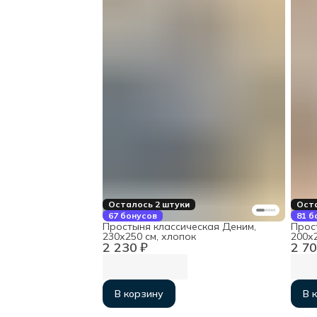
Осталось 2 штуки
Оста
67 бонусов
81 б
Простыня классическая Деним,
Прос
230х250 см, хлопок
200х
2 230 ₽
2 70
В корзину
В 