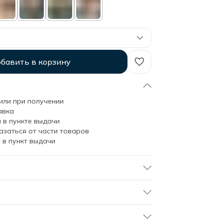
бавить в корзину
или при получении
авка
 в пункте выдачи
азаться от части товаров
 в пункт выдачи
чек из вареного хлопка от Soft Box: