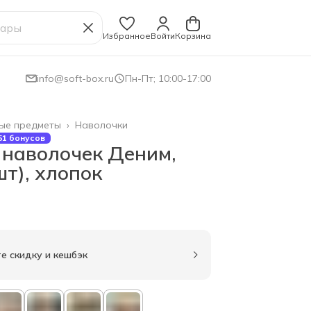
Избранное
Войти
Корзина
info@soft-box.ru
Пн-Пт; 10:00-17:00
ые предметы
›
Наволочки
51 бонусов
 наволочек Деним,
шт), хлопок
е скидку и кешбэк