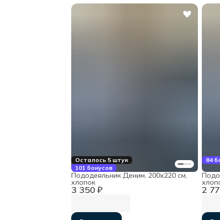
Осталось 5 штук
84 б
101 бонусов
Пододеяльник Деним, 200х220 см,
Подо
хлопок
хлоп
3 350 ₽
2 77