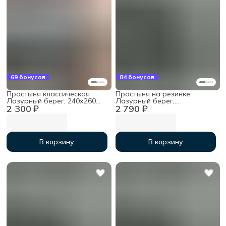
69 бонусов
84 бонусов
Простыня классическая
Простыня на резинке
Лазурный берег, 240х260
Лазурный берег,
2 300 ₽
2 790 ₽
см, мако-сатин
200х200х30см, мако-сатин
В корзину
В корзину