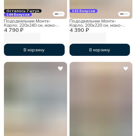
Осталось 7 штук
132 бонусов
144 бонусов
Пододеяльник Монте-
Пододеяльник Монте-
Карло, 220х240 см, мако-
Карло, 200х220 см, мако-
4 790 ₽
4 390 ₽
сатин
сатин
В корзину
В корзину