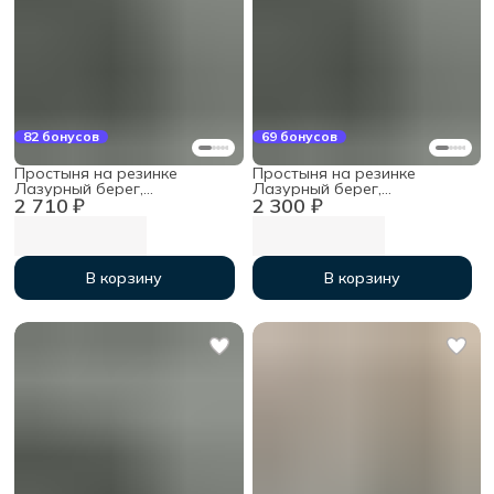
82 бонусов
69 бонусов
Простыня на резинке
Простыня на резинке
Лазурный берег,
Лазурный берег,
2 710 ₽
2 300 ₽
180х200х30см, мако-сатин
140х200х30см, мако-сатин
В корзину
В корзину