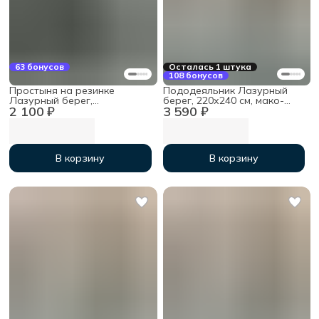
63 бонусов
Осталась 1 штука
108 бонусов
Простыня на резинке
Пододеяльник Лазурный
Лазурный берег,
берег, 220х240 см, мако-
2 100 ₽
3 590 ₽
120х200х30 см, мако-сатин
сатин
В корзину
В корзину