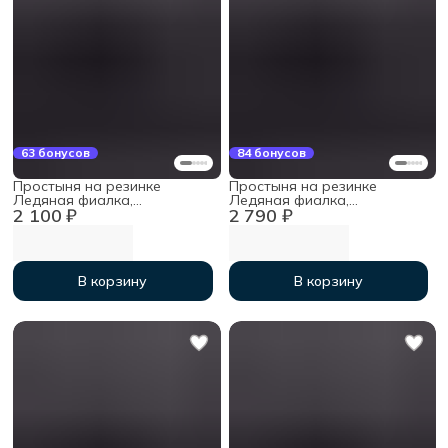
63 бонусов
84 бонусов
Простыня на резинке
Простыня на резинке
Ледяная фиалка,
Ледяная фиалка,
2 100 ₽
2 790 ₽
90х200х30см, мако-сатин
200х200х30см, мако-сатин
В корзину
В корзину