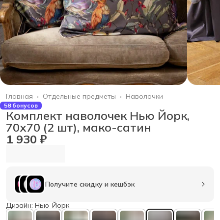
Главная
›
Отдельные предметы
›
Наволочки
58 бонусов
Комплект наволочек Нью Йорк,
70х70 (2 шт), мако-сатин
1 930 ₽
Получите скидку и кешбэк
Дизайн: Нью-Йорк