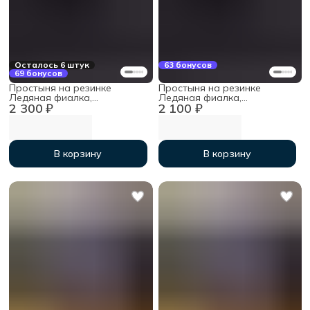
Осталось 6 штук
63 бонусов
69 бонусов
Простыня на резинке
Простыня на резинке
Ледяная фиалка,
Ледяная фиалка,
2 300 ₽
2 100 ₽
140х200х30см, мако-сатин
120х200х30 см, мако-сатин
В корзину
В корзину