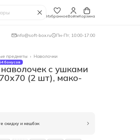
Избранное
Войти
Корзина
info@soft-box.ru
Пн-Пт; 10:00-17:00
ые предметы
›
Наволочки
54 бонусов
 наволочек с ушками
70х70 (2 шт), мако-
е скидку и кешбэк