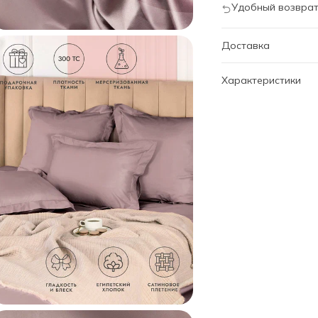
Удобный возврат
Доставка
Характеристики
Артикул
Дизайн
Размер
Наволочки
Бренд
Категория
Состав
Коллекция
Код
Внешний код
Внешний код проду