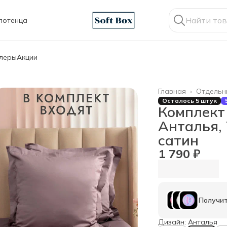
лотенца
ллеры
Акции
Главная
›
Отдельн
Осталось 5 штук
Комплект
Анталья, 
сатин
1 790 ₽
Получит
Дизайн: Анталья