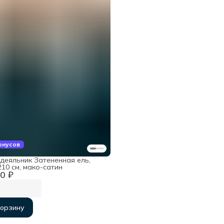
онусов
деяльник Затененная ель,
10 см, мако-сатин
0 ₽
корзину