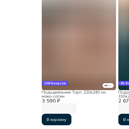
108 бонусов
81 б
Пододеяльник Тауп, 220х240 см,
Подо
мако-сатин
150х2
3 590 ₽
2 67
В корзину
В 