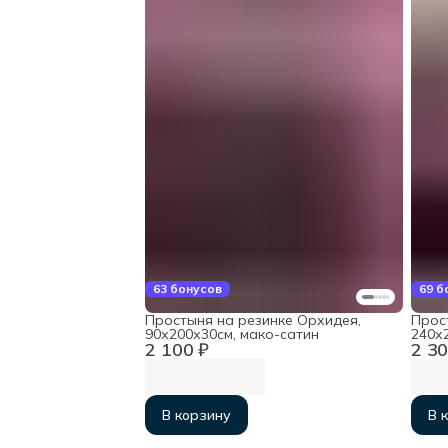
63 бонусов
69 б
Простыня на резинке Орхидея,
Прос
90х200х30см, мако-сатин
240х2
2 100 ₽
2 30
В корзину
В 