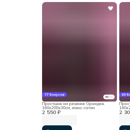
77 бонусов
69 б
Простыня на резинке Орхидея,
Прос
160х200х30см, мако-сатин
140х
2 550 ₽
2 30