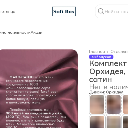
лотенца
мма лояльности
Акции
Главная
›
Отдельн
48 бонусов
Комплект
Орхидея, 
сатин
Нет в нали
Дизайн: Орхидея