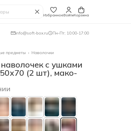
Избранное
Войти
Корзина
info@soft-box.ru
Пн-Пт; 10:00-17:00
ые предметы
›
Наволочки
 наволочек с ушками
50х70 (2 шт), мако-
чии