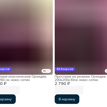
онусов
84 бонусов
тыня классическая Орхидея,
Простыня на резинке Орхидея,
60 см, мако-сатин
200х200х30см, мако-сатин
0 ₽
2 790 ₽
корзину
В корзину