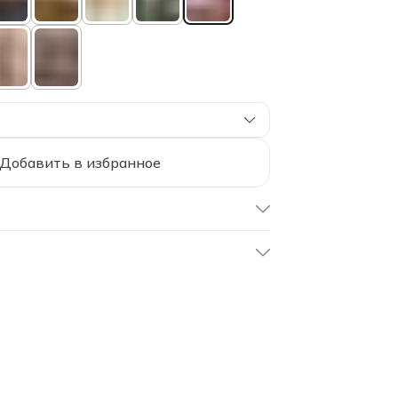
Добавить в избранное
UEH-50/orhid
Орхидея
50х70 см
50х70 см
Soft Box
Комплект наволочек