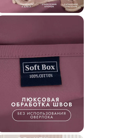
Состав
Коллекция
Статус
Код
Внешний код
Внешний код проду