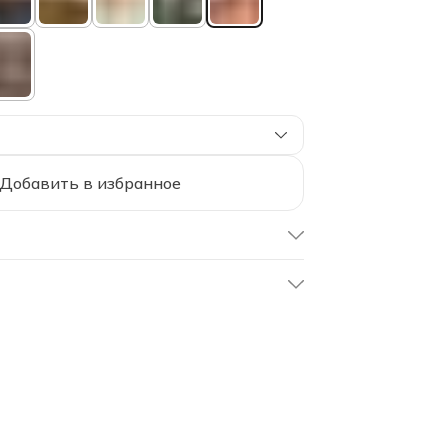
Добавить в избранное
UEH-50/peproz
Пепельная роза
50х70 см
50х70 см
Soft Box
Комплект наволочек