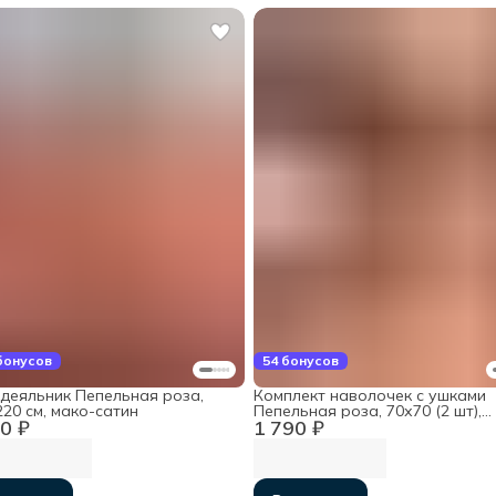
бонусов
54 бонусов
деяльник Пепельная роза,
Комплект наволочек с ушками
20 см, мако-сатин
Пепельная роза, 70х70 (2 шт),
0 ₽
1 790 ₽
мако-сатин