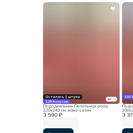
Осталась 1 штука
102 
108 бонусов
Пододеяльник Пепельная роза,
Подо
220х240 см, мако-сатин
200х2
3 590 ₽
3 37