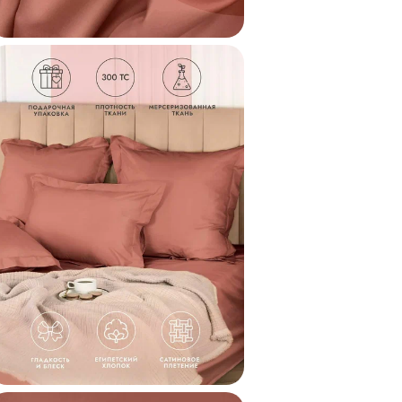
Состав
Коллекция
Статус
Код
Внешний код
Внешний код проду