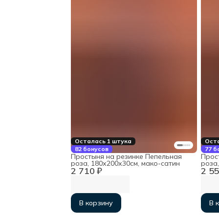
Осталась 1 штука
Оста
82 бонусов
77 б
Простыня на резинке Пепельная
Прос
роза, 180х200х30см, мако-сатин
роза,
2 710 ₽
2 55
В корзину
В 