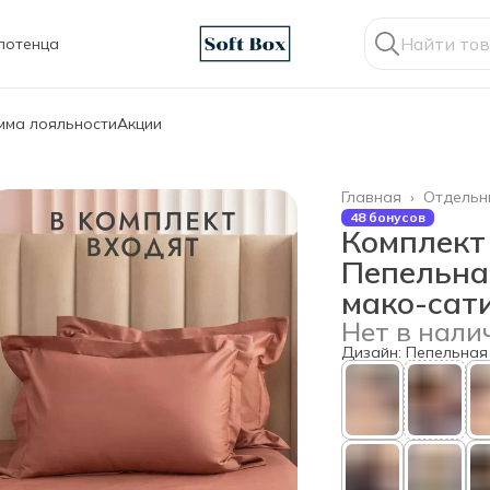
лотенца
мма лояльности
Акции
Главная
›
Отдельн
48 бонусов
Комплект
Пепельная
мако-сат
Нет в нали
Дизайн: Пепельная