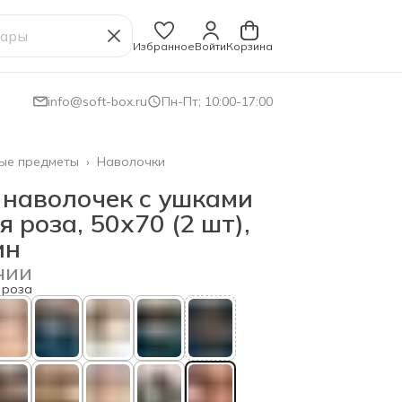
Избранное
Войти
Корзина
info@soft-box.ru
Пн-Пт; 10:00-17:00
ые предметы
›
Наволочки
 наволочек с ушками
 роза, 50х70 (2 шт),
ин
чии
 роза