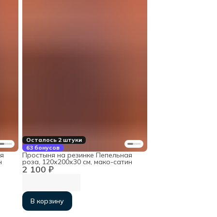
Осталось 2 штуки
63 бонусов
я
Простыня на резинке Пепельная
н
роза, 120х200х30 см, мако-сатин
2 100 ₽
В корзину