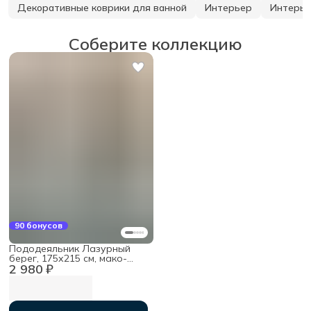
Декоративные коврики для ванной
Интерьер
Интерье
Соберите коллекцию
90 бонусов
Пододеяльник Лазурный
берег, 175х215 см, мако-
2 980 ₽
сатин