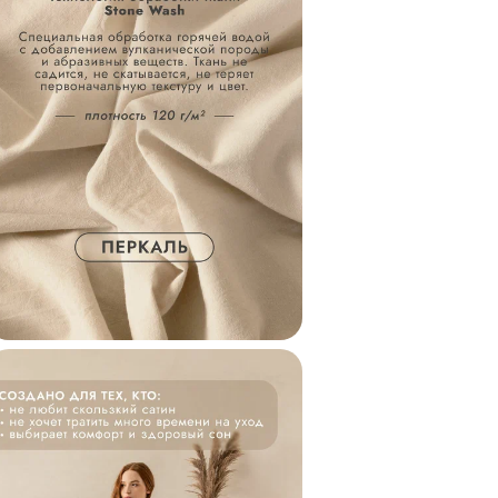
влагу. В теплое вр
охлаждает, а в хол
Сделано с любовью
постельное бельё 
сочетая турецкие 
качества и тщател
производства.
Палитра, созданна
коллекции однотон
хлопка, мы вдохнов
спокойствием и не
успокаивает, расп
стабильности. Все 
между собой, позв
Рекомендации по у
температуре 40°С ж
среднем количестве
сушильной машине 
хлопок не нуждает
можно обработать 
более 150°С.