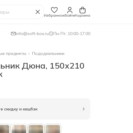
Избранное
Войти
Корзина
info@soft-box.ru
Пн-Пт; 10:00-17:00
ые предметы
›
Пододеяльники
ьник Дюна, 150х210
к
е скидку и кешбэк