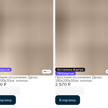
онусов
Осталось 8 штук
78 бонусов
тыня на резинке Дюна,
Простыня на резинке Дюна,
200х30см, хлопок
180х200х30см, хлопок
0 ₽
2 570 ₽
корзину
В корзину