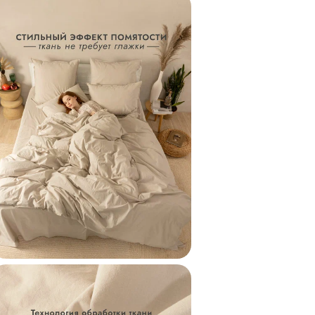
постельное белье л
кого нестандартны
➤ Приятный подаро
Пододеяльник упак
поэтому станет сти
расставаться.
Для кого подойдет
Вареный хлопок - 
термическую обраб
➤ Для тех, кто не 
➲ Технология обра
обработка горячей
породы и абразивн
бархатистость и л
➤ Для тех, кто не 
Эффект стильной н
глубину и фактурно
сохраняет форму и
стирок, прост в ух
только мягче и при
➤ Для тех, кто выб
Вареный хлопок хо