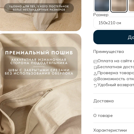
Размер
150х210 см
До
Преимущества
Оплата на сайте 
Бесплатная дост
Проверка товара
Возможность отк
Удобный возврат
Доставка
О товаре
Особенности пододе
Характеристики