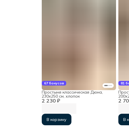
67 бонусов
81 б
Простыня классическая Дюна,
Прос
230х250 см, хлопок
200х
2 230 ₽
2 70
В корзину
В 