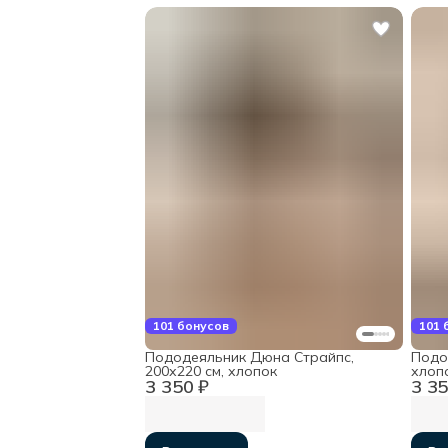
101 бонусов
101 
Пододеяльник Дюна Страйпс,
Подо
200х220 см, хлопок
хлоп
3 350 ₽
3 35