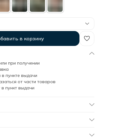
бавить в корзину
или при получении
авка
 в пункте выдачи
азаться от части товаров
 в пункт выдачи
яльника из вареного хлопка от Soft Box: