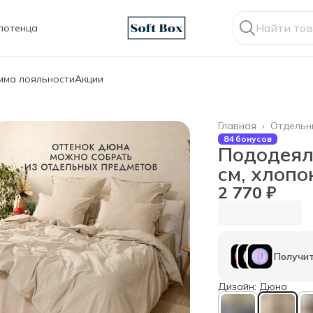
лотенца
мма лояльности
Акции
Главная
›
Отдельн
84 бонусов
Пододеял
см, хлопо
2 770 ₽
Получит
Дизайн: Дюна