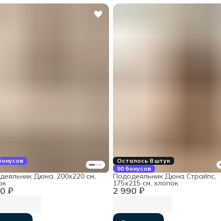
бонусов
Осталось 8 штук
90 бонусов
деяльник Дюна, 200х220 см,
Пододеяльник Дюна Страйпс,
ок
175х215 см, хлопок
0 ₽
2 990 ₽