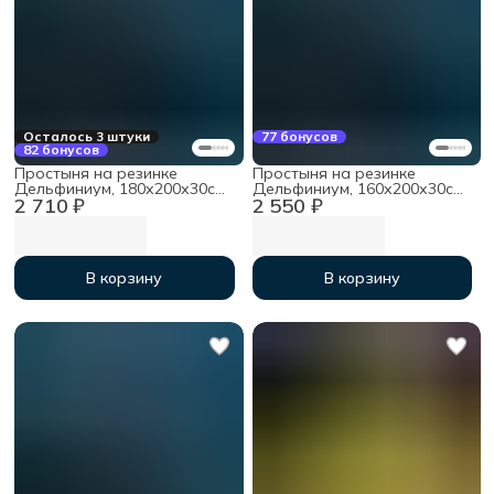
Осталось 3 штуки
77 бонусов
82 бонусов
Простыня на резинке
Простыня на резинке
Дельфиниум, 180х200х30см,
Дельфиниум, 160х200х30см,
2 710 ₽
2 550 ₽
мако-сатин
мако-сатин
В корзину
В корзину