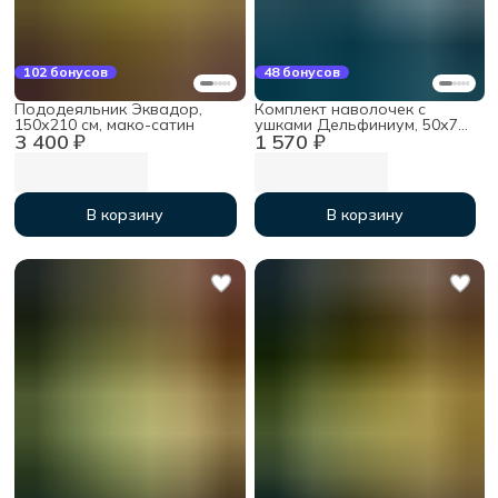
102 бонусов
48 бонусов
Пододеяльник Эквадор,
Комплект наволочек с
150х210 см, мако-сатин
ушками Дельфиниум, 50х70
3 400 ₽
1 570 ₽
(2 шт), мако-сатин
В корзину
В корзину