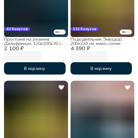
63 бонусов
132 бонусов
Простыня на резинке
Пододеяльник Эквадор,
Дельфиниум, 120х200х30 см,
200х220 см, мако-сатин
2 100 ₽
4 390 ₽
мако-сатин
В корзину
В корзину