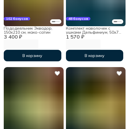
102 бонусов
48 бонусов
Пододеяльник Эквадор,
Комплект наволочек с
150х210 см, мако-сатин
ушками Дельфиниум, 50х70
3 400 ₽
1 570 ₽
(2 шт), мако-сатин
В корзину
В корзину