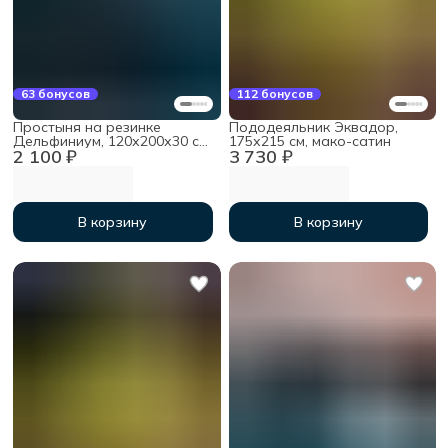
63 бонусов
112 бонусов
Простыня на резинке
Пододеяльник Эквадор,
Дельфиниум, 120х200х30 см,
175х215 см, мако-сатин
2 100 ₽
3 730 ₽
мако-сатин
В корзину
В корзину