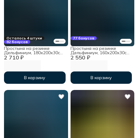
Осталось 4 штуки
77 бонусов
82 бонусов
Простыня на резинке
Простыня на резинке
Дельфиниум, 180х200х30см,
Дельфиниум, 160х200х30см,
2 710 ₽
2 550 ₽
мако-сатин
мако-сатин
В корзину
В корзину