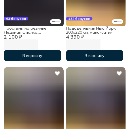
63 бонусов
132 бонусов
Простыня на резинке
Пододеяльник Нью Йорк,
Ледяная фиалка,
200х220 см, мако-сатин
2 100 ₽
4 390 ₽
120х200х30 см, мако-сатин
В корзину
В корзину