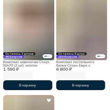
Осталось 3 штуки
Осталось 5 штук
48 бонусов
204 бонусов
Комплект наволочек Стоун,
Комплект постельного
50х70 (2 шт), хлопок
белья Стоун, Евро с
1 590 ₽
6 800 ₽
простыней на резинке
160х200х30, хлопок
В корзину
В корзину