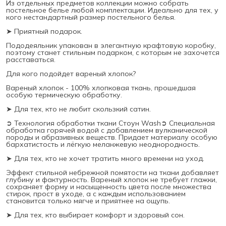
Из отдельных предметов коллекции можно собрать
постельное белье любой комплектации. Идеально для тех, у
кого нестандартный размер постельного белья.
➤ Приятный подарок.
Пододеяльник упакован в элегантную крафтовую коробку,
поэтому станет стильным подарком, с которым не захочется
расставаться.
Для кого подойдет вареный хлопок?
Вареный хлопок - 100% хлопковая ткань, прошедшая
особую термическую обработку.
➤ Для тех, кто не любит скользкий сатин.
➲ Технология обработки ткани Стоун Wash➲ Специальная
обработка горячей водой с добавлением вулканической
породы и абразивных веществ. Придает материалу особую
бархатистость и лёгкую меланжевую неоднородность.
➤ Для тех, кто не хочет тратить много времени на уход.
Эффект стильной небрежной помятости на ткани добавляет
глубину и фактурность. Вареный хлопок не требует глажки,
сохраняет форму и насыщенность цвета после множества
стирок, прост в уходе, а с каждым использованием
становится только мягче и приятнее на ощупь.
➤ Для тех, кто выбирает комфорт и здоровый сон.