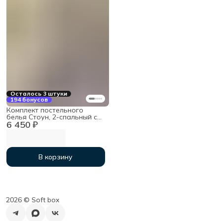
Осталось 3 штуки
194 бонусов
Комплект постельного
белья Стоун, 2-спальный с
6 450 ₽
простыней на резинке
160х200х30, хлопок
В корзину
2026 ©︎ Soft box