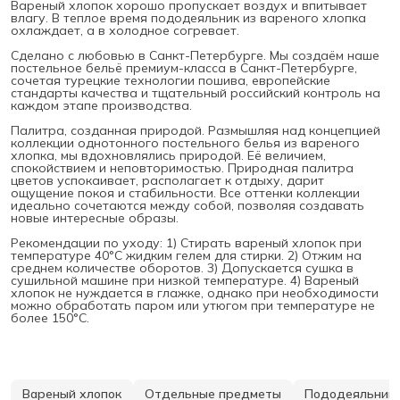
Вареный хлопок хорошо пропускает воздух и впитывает
влагу. В теплое время пододеяльник из вареного хлопка
охлаждает, а в холодное согревает.
Сделано с любовью в Санкт-Петербурге. Мы создаём наше
постельное бельё премиум-класса в Санкт-Петербурге,
сочетая турецкие технологии пошива, европейские
стандарты качества и тщательный российский контроль на
каждом этапе производства.
Палитра, созданная природой. Размышляя над концепцией
коллекции однотонного постельного белья из вареного
хлопка, мы вдохновлялись природой. Её величием,
спокойствием и неповторимостью. Природная палитра
цветов успокаивает, располагает к отдыху, дарит
ощущение покоя и стабильности. Все оттенки коллекции
идеально сочетаются между собой, позволяя создавать
новые интересные образы.
Рекомендации по уходу: 1) Стирать вареный хлопок при
температуре 40°С жидким гелем для стирки. 2) Отжим на
среднем количестве оборотов. 3) Допускается сушка в
сушильной машине при низкой температуре. 4) Вареный
хлопок не нуждается в глажке, однако при необходимости
можно обработать паром или утюгом при температуре не
более 150°С.
Вареный хлопок
Отдельные предметы
Пододеяльник