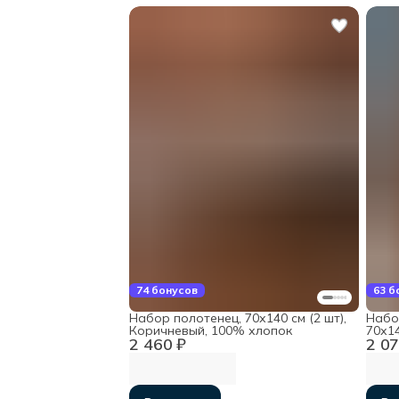
74 бонусов
63 б
Набор полотенец, 70х140 см (2 шт),
Набор
Коричневый, 100% хлопок
70х14
2 460 ₽
2 07
хлоп