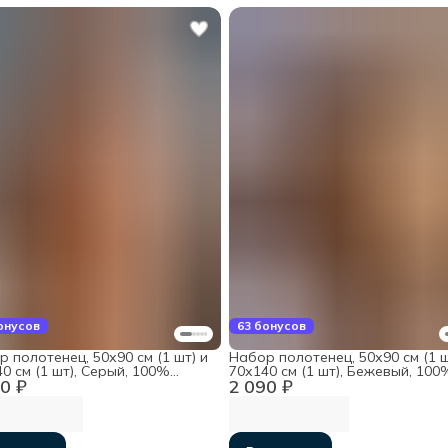
онусов
63 бонусов
 полотенец, 50х90 см (1 шт) и
Набор полотенец, 50х90 см (1 ш
0 см (1 шт), Серый, 100%
70х140 см (1 шт), Бежевый, 100
0 ₽
2 090 ₽
ок
хлопок