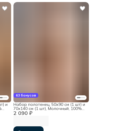
63 бонусов
т) и
Набор полотенец, 50х90 см (1 шт) и
%
70х140 см (1 шт), Молочный, 100%
2 090 ₽
хлопок