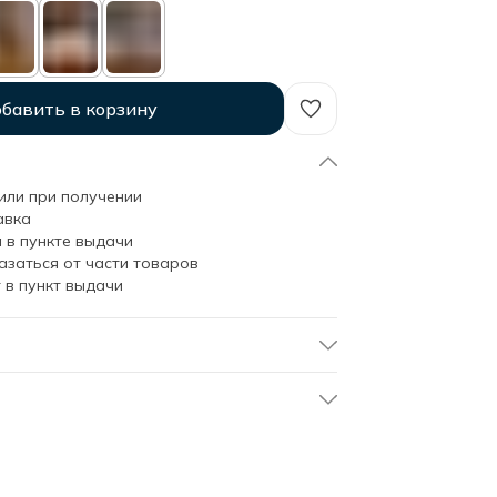
бавить в корзину
или при получении
авка
 в пункте выдачи
азаться от части товаров
 в пункт выдачи
soho-50х90/white
Белый
Полотенце 50*90