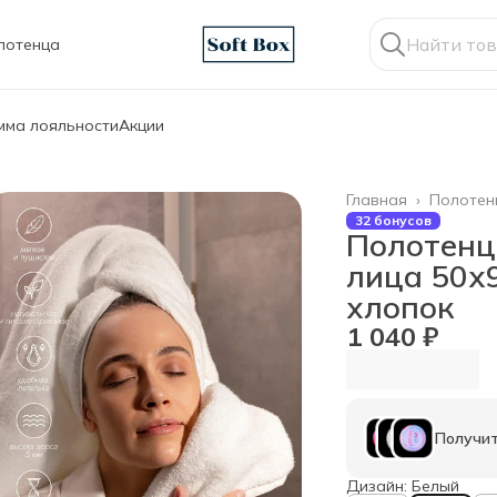
лотенца
мма лояльности
Акции
Главная
›
Полотен
32 бонусов
Полотенц
лица 50х
хлопок
1 040 ₽
Получит
Дизайн: Белый