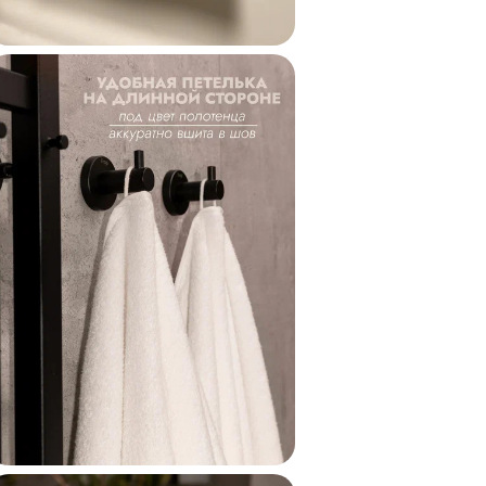
Коллекция
Код
Внешний код
Внешний код проду
Бренд