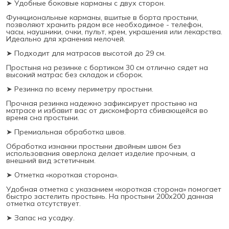
➤ Удобные боковые карманы с двух сторон.
Функциональные карманы, вшитые в борта простыни,
позволяют хранить рядом все необходимое - телефон,
часы, наушники, очки, пульт, крем, украшения или лекарства.
Идеально для хранения мелочей.
➤ Подходит для матрасов высотой до 29 см.
Простыня на резинке с бортиком 30 см отлично сядет на
высокий матрас без складок и сборок.
➤ Резинка по всему периметру простыни.
Прочная резинка надежно зафиксирует простыню на
матрасе и избавит вас от дискомфорта сбивающейся во
время сна простыни.
➤ Премиальная обработка швов.
Обработка изнанки простыни двойным швом без
использования оверлока делает изделие прочным, а
внешний вид эстетичным.
➤ Отметка «короткая сторона».
Удобная отметка с указанием «короткая сторона» помогает
быстро застелить простынь. На простыни 200х200 данная
отметка отсутствует.
➤ Запас на усадку.