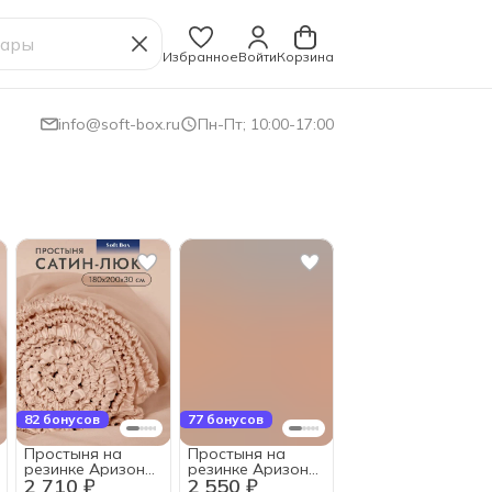
Избранное
Войти
Корзина
info@soft-box.ru
Пн-Пт; 10:00-17:00
82 бонусов
77 бонусов
Простыня на
Простыня на
резинке Аризона,
резинке Аризона,
2 710 ₽
2 550 ₽
180х200х30см,
160х200х30см,