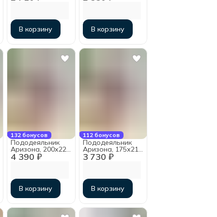
мако-сатин
мако-сатин
В корзину
В корзину
132 бонусов
112 бонусов
Пододеяльник
Пододеяльник
Аризона, 200х220
Аризона, 175х215
4 390 ₽
3 730 ₽
см, мако-сатин
см, мако-сатин
В корзину
В корзину