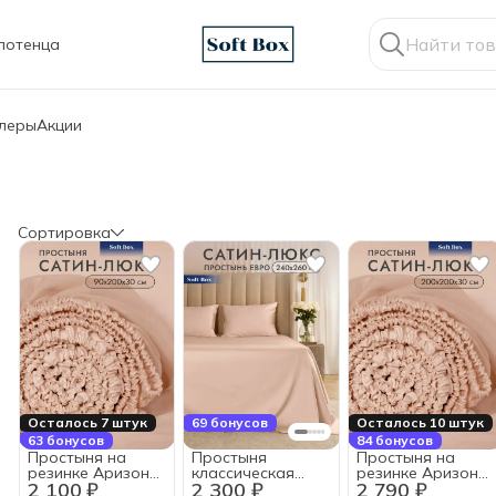
лотенца
ллеры
Акции
Сортировка
Осталось 7 штук
69 бонусов
Осталось 10 штук
63 бонусов
84 бонусов
Простыня на
Простыня
Простыня на
резинке Аризона,
классическая
резинке Аризона,
2 100 ₽
2 300 ₽
2 790 ₽
90х200х30см,
Аризона, 240х260
200х200х30см,