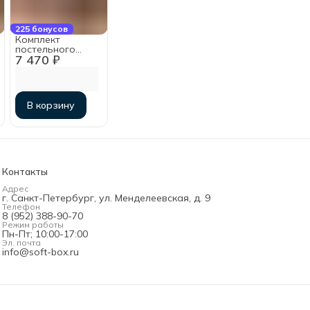
225 бонусов
Комплект
постельного
7 470 ₽
белья Аризона,
2-спальный с
простыней на
резинке
160х200х30,
В корзину
мако-сатин
Контакты
Адрес
г. Санкт-Петербург, ул. Менделеевская, д. 9
Телефон
8 (952) 388-90-70
Режим работы
Пн-Пт; 10:00-17:00
Эл. почта
info@soft-box.ru