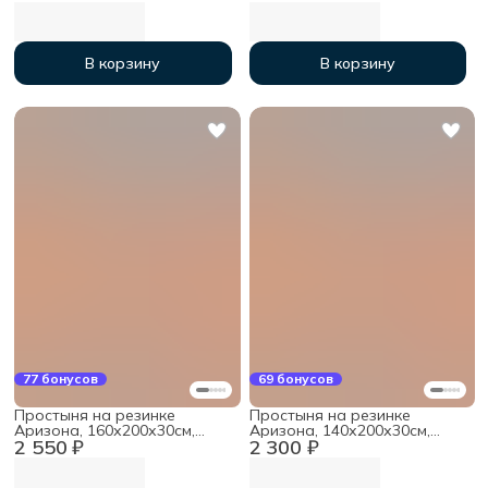
В корзину
В корзину
77 бонусов
69 бонусов
Простыня на резинке
Простыня на резинке
Аризона, 160х200х30см,
Аризона, 140х200х30см,
2 550 ₽
2 300 ₽
мако-сатин
мако-сатин