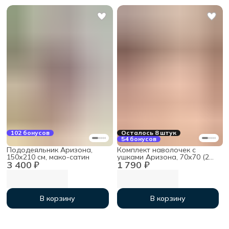
102 бонусов
Осталось 8 штук
54 бонусов
Пододеяльник Аризона,
Комплект наволочек с
150х210 см, мако-сатин
ушками Аризона, 70х70 (2
3 400 ₽
1 790 ₽
шт), мако-сатин
В корзину
В корзину