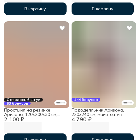
В корзину
В корзину
Осталось 6 штук
144 бонусов
63 бонусов
Простыня на резинке
Пододеяльник Аризона,
Аризона, 120х200х30 см,
220х240 см, мако-сатин
2 100 ₽
4 790 ₽
мако-сатин
В корзину
В корзину