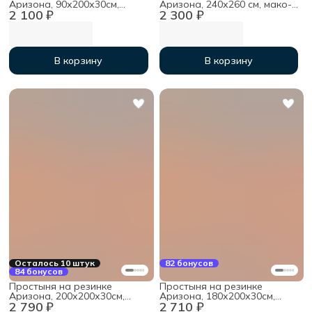
Аризона, 90х200х30см,
Аризона, 240х260 см, мако-
2 100 ₽
2 300 ₽
мако-сатин
сатин
В корзину
В корзину
Осталось 10 штук
82 бонусов
84 бонусов
Простыня на резинке
Простыня на резинке
Аризона, 200х200х30см,
Аризона, 180х200х30см,
2 790 ₽
2 710 ₽
мако-сатин
мако-сатин