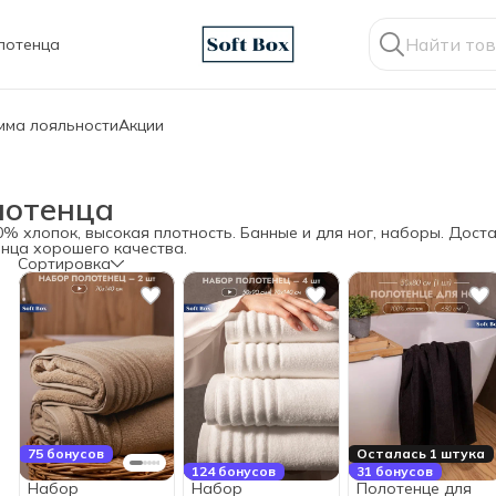
лотенца
мма лояльности
Акции
лотенца
% хлопок, высокая плотность. Банные и для ног, наборы. Дост
енца хорошего качества.
Сортировка
75 бонусов
Осталась 1 штука
124 бонусов
31 бонусов
Набор
Набор
Полотенце для