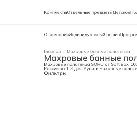
Комплекты
Отдельные предметы
Детское
По
О компании
Индивидуальный пошив
Програ
Пледы и покрывала
Подарочная карта
Главная
›
Махровые банные полотенца
Махровые банные по
Махровые полотенца SOHO от Soft Box. 100
России за 1-3 дня. Купить махровые полот
Фильтры