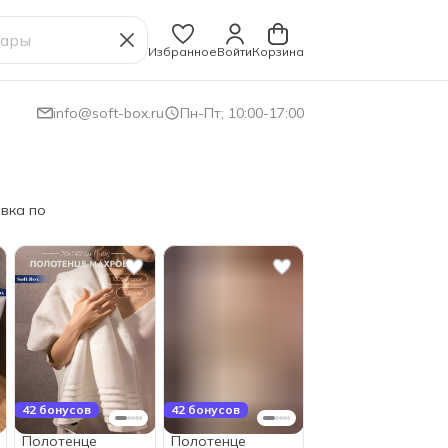
Избранное
Войти
Корзина
info@soft-box.ru
Пн-Пт; 10:00-17:00
авка по
42 бонусов
42 бонусов
Полотенце
Полотенце