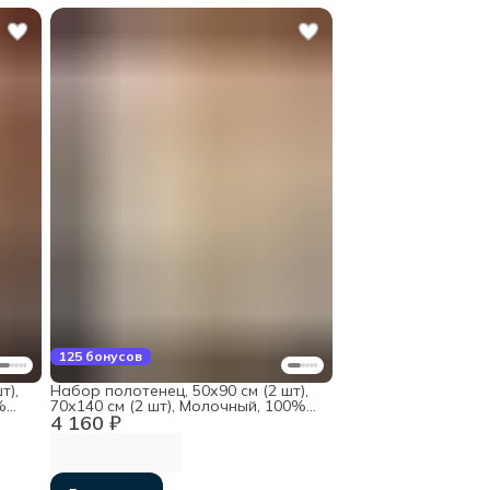
125 бонусов
т),
Набор полотенец, 50х90 см (2 шт),
%
70х140 см (2 шт), Молочный, 100%
4 160 ₽
хлопок