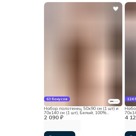
63 бонусов
124 
Набор полотенец, 50х90 см (1 шт) и
Набор
70х140 см (1 шт), Белый, 100%
70х14
2 090 ₽
4 12
хлопок
хлоп