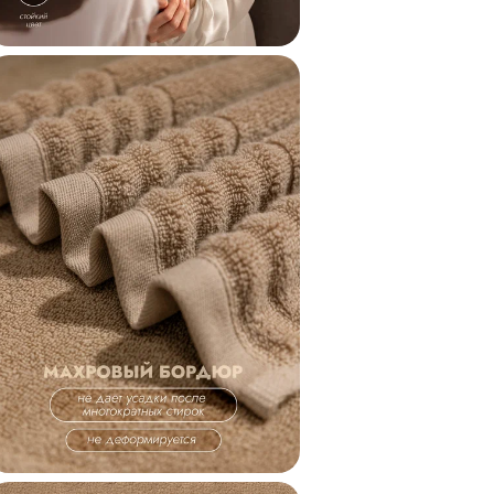
Категория
Коллекция
Код
Внешний код
Внешний код проду