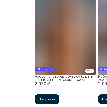
63 бонусов
63 б
Набор полотенец, 50х90 см (1 шт) и
Набор
70х140 см (1 шт), Серый, 100%
70х14
2 070 ₽
2 09
хлопок
хлоп
В корзину
В 