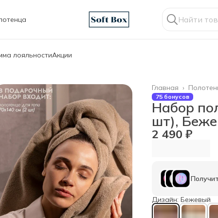
лотенца
мма лояльности
Акции
Главная
›
Полотен
75 бонусов
Набор пол
шт), Беж
2 490 ₽
Получит
Дизайн: Бежевый