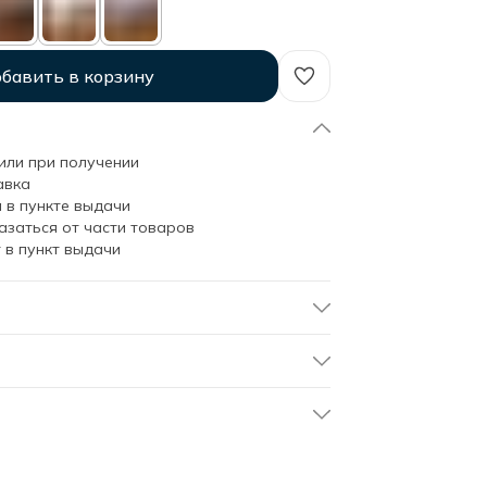
бавить в корзину
или при получении
авка
 в пункте выдачи
азаться от части товаров
 в пункт выдачи
0х140 - 2 шт
soho-nab3/beige
Бежевый