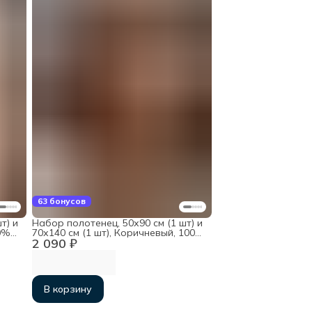
63 бонусов
т) и
Набор полотенец, 50х90 см (1 шт) и
0%
70х140 см (1 шт), Коричневый, 100%
2 090 ₽
хлопок
В корзину