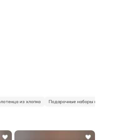
лотенца из хлопка
Подарочные наборы полотенец
Полот