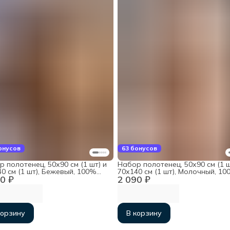
онусов
63 бонусов
 полотенец, 50х90 см (1 шт) и
Набор полотенец, 50х90 см (1 ш
0 см (1 шт), Бежевый, 100%
70х140 см (1 шт), Молочный, 10
0 ₽
2 090 ₽
ок
хлопок
корзину
В корзину