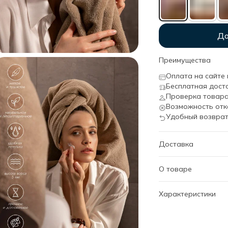
До
Преимущества
Оплата на сайте 
Бесплатная дост
Проверка товара
Возможность отк
Удобный возврат
Доставка
О товаре
Набор: полотенца 7
Характеристики
Артикул
Дизайн