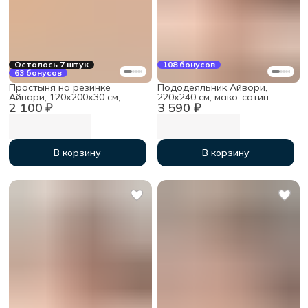
Осталось 7 штук
108 бонусов
63 бонусов
Простыня на резинке
Пододеяльник Айвори,
Айвори, 120х200х30 см,
220х240 см, мако-сатин
2 100 ₽
3 590 ₽
мако-сатин
В корзину
В корзину