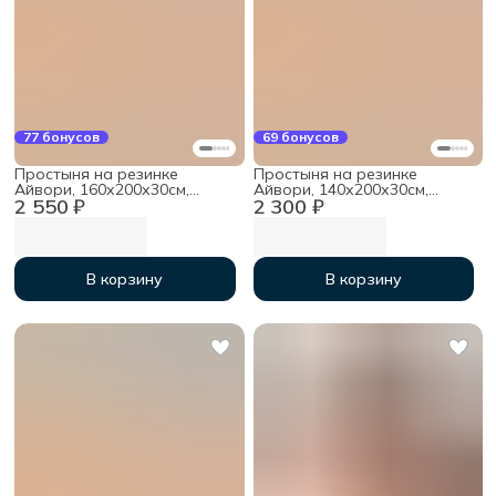
77 бонусов
69 бонусов
Простыня на резинке
Простыня на резинке
Айвори, 160х200х30см,
Айвори, 140х200х30см,
2 550 ₽
2 300 ₽
мако-сатин
мако-сатин
В корзину
В корзину