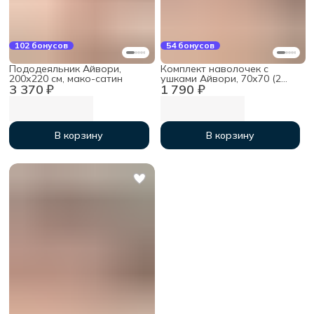
102 бонусов
54 бонусов
Пододеяльник Айвори,
Комплект наволочек с
200х220 см, мако-сатин
ушками Айвори, 70х70 (2
3 370 ₽
1 790 ₽
шт), мако-сатин
В корзину
В корзину