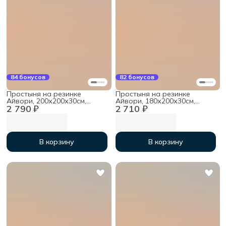
84 бонусов
82 бонусов
Простыня на резинке
Простыня на резинке
Айвори, 200х200х30см,
Айвори, 180х200х30см,
2 790 ₽
2 710 ₽
мако-сатин
мако-сатин
В корзину
В корзину