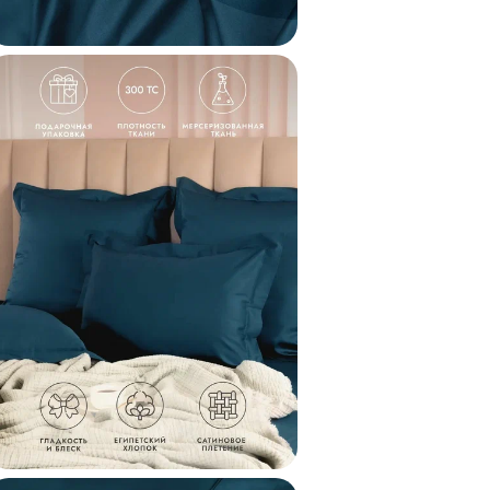
Состав
Коллекция
Код
Внешний код
Внешний код проду