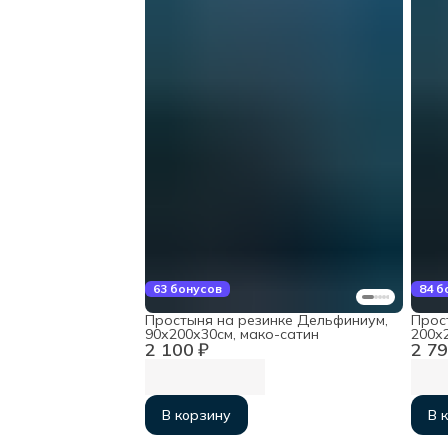
63 бонусов
84 б
Простыня на резинке Дельфиниум,
Прос
90х200х30см, мако-сатин
200х
2 100 ₽
2 79
В корзину
В 