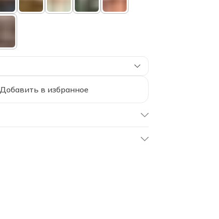
Добавить в избранное
UEH-70/delf
Дельфиниум
70х70 см
70х70 см
Soft Box
Комплект наволочек