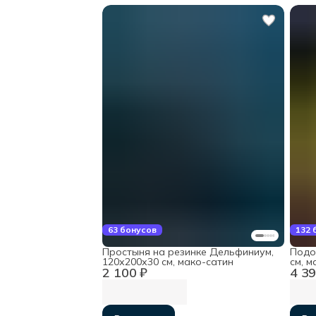
63 бонусов
132 
Простыня на резинке Дельфиниум,
Подо
120х200х30 см, мако-сатин
см, м
2 100 ₽
4 39