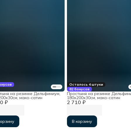
онусов
Осталось 4 штуки
82 бонусов
тыня на резинке Дельфиниум,
Простыня на резинке Дельфини
200х30см, мако-сатин
180х200х30см, мако-сатин
0 ₽
2 710 ₽
корзину
В корзину