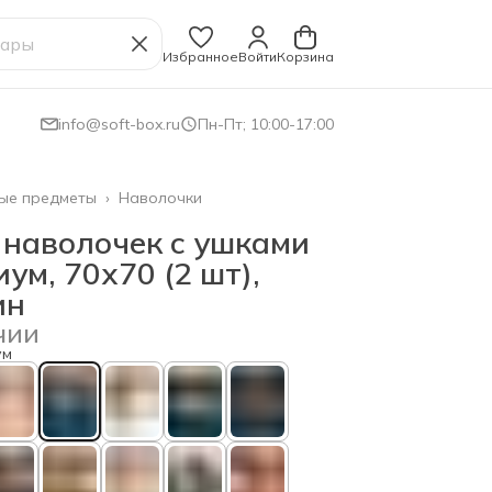
Избранное
Войти
Корзина
info@soft-box.ru
Пн-Пт; 10:00-17:00
ые предметы
›
Наволочки
 наволочек с ушками
м, 70х70 (2 шт),
ин
чии
ум