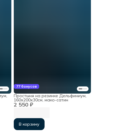
77 бонусов
ум,
Простыня на резинке Дельфиниум,
160х200х30см, мако-сатин
2 550 ₽
В корзину