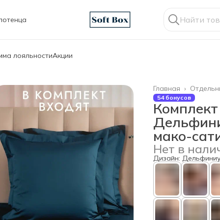
лотенца
мма лояльности
Акции
Главная
›
Отдельн
54 бонусов
Комплект
Дельфиниу
мако-сат
Нет в нали
Дизайн: Дельфини