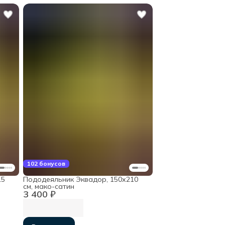
102 бонусов
15
Пододеяльник Эквадор, 150х210
см, мако-сатин
3 400 ₽