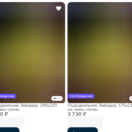
бонусов
112 бонусов
деяльник Эквадор, 200х220
Пододеяльник Эквадор, 175х2
ако-сатин
см, мако-сатин
0 ₽
3 730 ₽