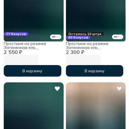
77 бонусов
Осталось 10 штук
69 бонусов
Простыня на резинке
Простыня на резинке
Затененная ель,
Затененная ель,
2 550 ₽
2 300 ₽
160х200х30см, мако-сатин
140х200х30см, мако-сатин
В корзину
В корзину