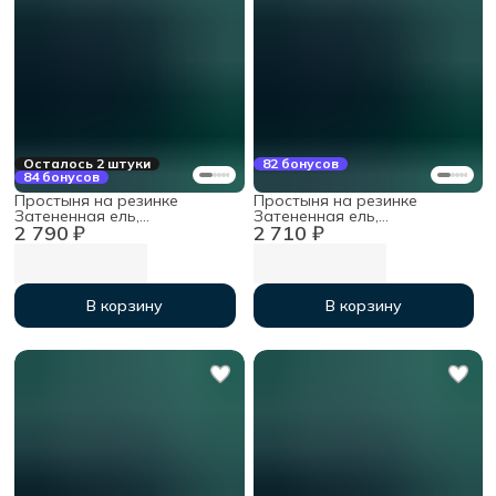
Осталось 2 штуки
82 бонусов
84 бонусов
Простыня на резинке
Простыня на резинке
Затененная ель,
Затененная ель,
2 790 ₽
2 710 ₽
200х200х30см, мако-сатин
180х200х30см, мако-сатин
В корзину
В корзину