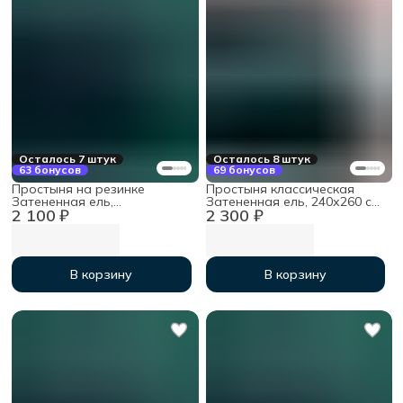
Осталось 7 штук
Осталось 8 штук
63 бонусов
69 бонусов
Простыня на резинке
Простыня классическая
Затененная ель,
Затененная ель, 240х260 см,
2 100 ₽
2 300 ₽
90х200х30см, мако-сатин
мако-сатин
В корзину
В корзину