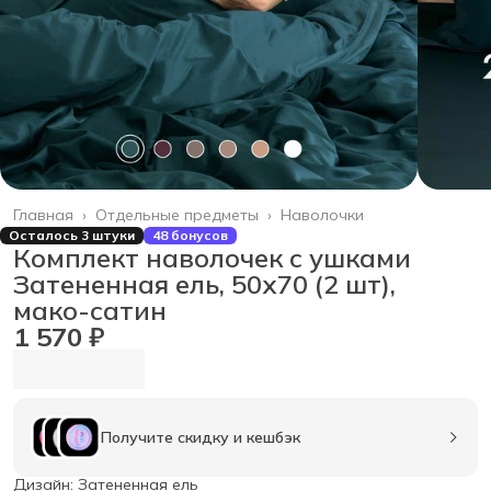
Главная
›
Отдельные предметы
›
Наволочки
Осталось 3 штуки
48 бонусов
Комплект наволочек с ушками
Затененная ель, 50х70 (2 шт),
мако-сатин
1 570 ₽
Получите скидку и кешбэк
Дизайн: Затененная ель