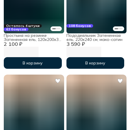
Осталось 4 штуки
108 бонусов
63 бонусов
Простыня на резинке
Пододеяльник Затененная
Затененная ель, 120х200х30
ель, 220х240 см, мако-сатин
2 100 ₽
3 590 ₽
см, мако-сатин
В корзину
В корзину