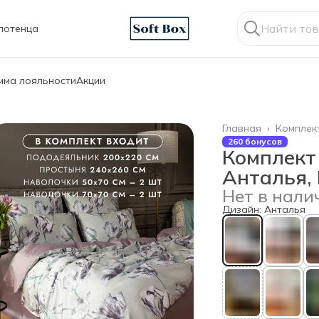
лотенца
мма лояльности
Акции
Главная
›
Комплек
260 бонусов
Комплект
Анталья, 
Нет в нали
Дизайн: Анталья