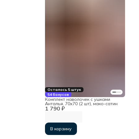
Осталось 5 штук
54 бонусов
Комплект наволочек с ушками
Анталья, 70х70 (2 шт), мако-сатин
1 790 ₽
В корзину