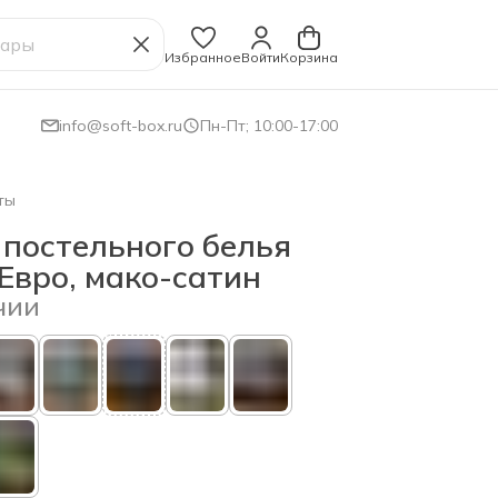
Избранное
Войти
Корзина
info@soft-box.ru
Пн-Пт; 10:00-17:00
ты
 постельного белья
Евро, мако-сатин
чии