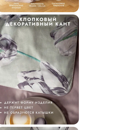
Бренд
Категория
Состав
Коллекция
Код
Внешний код
Внешний код проду
Бренд