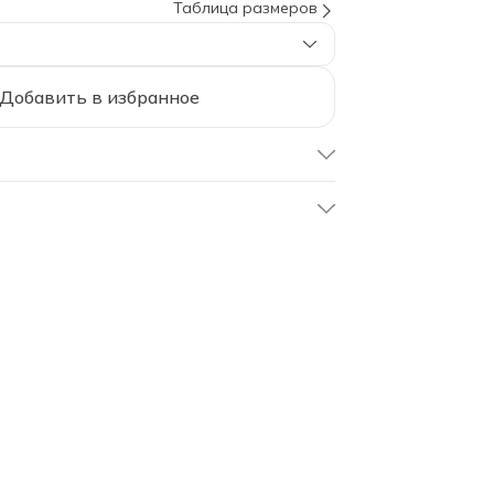
Таблица размеров
Добавить в избранное
CT-4/27
Пододеяльник: 200х220 см (1
шт)
Простыня: 240х260 см (1 шт)
Наволочки: 50х70 см (2 шт),
70х70 см (2 шт)
Анталья
Евро
200х220 см 1шт
240х260 см
50х70 см 2шт; 70х70 см 2шт