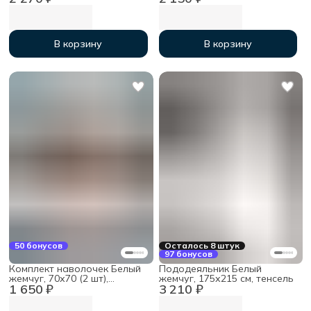
В корзину
В корзину
50 бонусов
Осталось 8 штук
97 бонусов
Комплект наволочек Белый
Пододеяльник Белый
жемчуг, 70х70 (2 шт),
жемчуг, 175х215 см, тенсель
1 650 ₽
3 210 ₽
тенсель