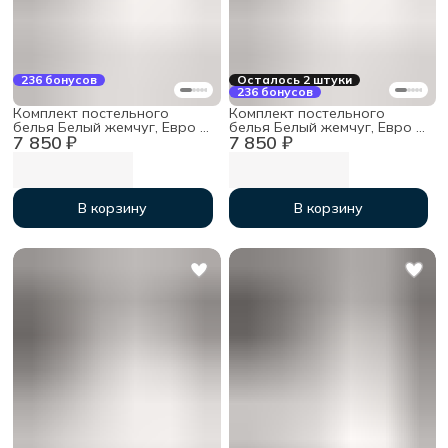
236 бонусов
Осталось 2 штуки
236 бонусов
Комплект постельного
Комплект постельного
белья Белый жемчуг, Евро с
белья Белый жемчуг, Евро с
7 850 ₽
7 850 ₽
простыней на резинке
простыней на резинке
180х200х30, тенсель
160х200х30, тенсель
В корзину
В корзину