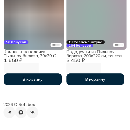
50 бонусов
Осталась 1 штука
104 бонусов
Комплект наволочек
Пододеяльник Пыльная
Пыльная бирюза, 70х70 (2
бирюза, 200х220 см, тенсель
1 650 ₽
3 450 ₽
шт), тенсель
В корзину
В корзину
2026 ©︎ Soft box