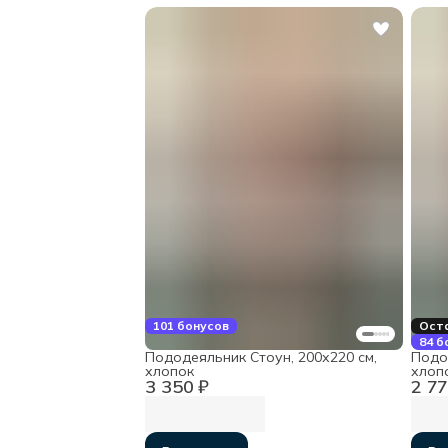
101 бонусов
Оста
84 б
Пододеяльник Стоун, 200х220 см,
Подо
хлопок
хлоп
3 350 ₽
2 77