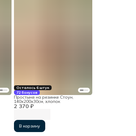
Осталось 6 штук
72 бонусов
Простыня на резинке Стоун,
140х200х30см, хлопок
2 370 ₽
В корзину