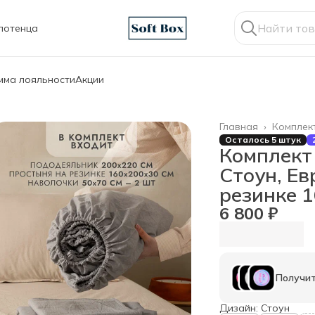
лотенца
мма лояльности
Акции
Главная
›
Комплек
Осталось 5 штук
Комплект
Стоун, Ев
резинке 
6 800 ₽
Получит
Дизайн: Стоун