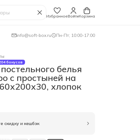
Избранное
Войти
Корзина
info@soft-box.ru
Пн-Пт; 10:00-17:00
ты
204 бонусов
 постельного белья
ро с простыней на
160х200х30, хлопок
е скидку и кешбэк