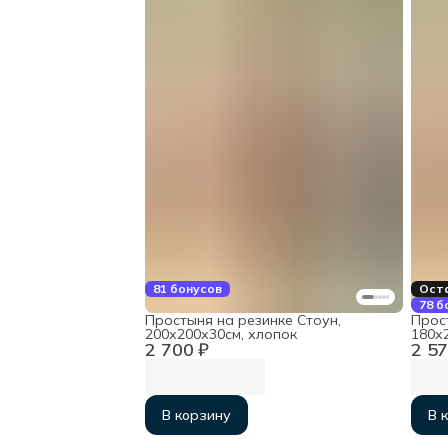
81 бонусов
Оста
78 б
Простыня на резинке Стоун,
Прос
200х200х30см, хлопок
180х
2 700 ₽
2 57
В корзину
В 