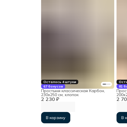
Осталось 4 штуки
Оста
67 бонусов
81 б
Простыня классическая Карбон,
Прос
230х250 см, хлопок
200х
2 230 ₽
2 70
В корзину
В 