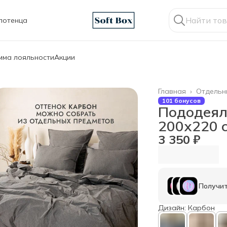
лотенца
мма лояльности
Акции
Главная
›
Отдельн
101 бонусов
Пододеял
200х220 с
3 350 ₽
Получит
Дизайн: Карбон