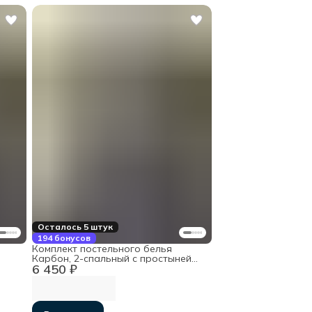
Осталось 5 штук
194 бонусов
Комплект постельного белья
Карбон, 2-спальный с простыней
6 450 ₽
на резинке 160х200х30, хлопок