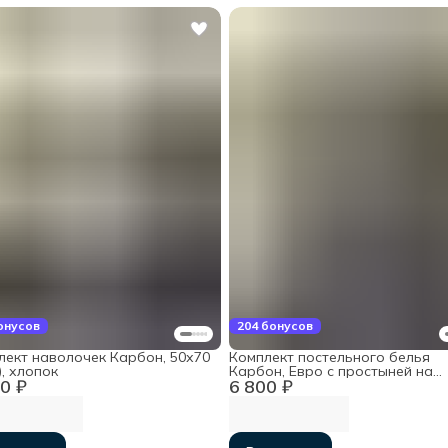
онусов
204 бонусов
лект наволочек Карбон, 50х70
Комплект постельного белья
), хлопок
Карбон, Евро с простыней на
0 ₽
6 800 ₽
резинке 160х200х30, хлопок