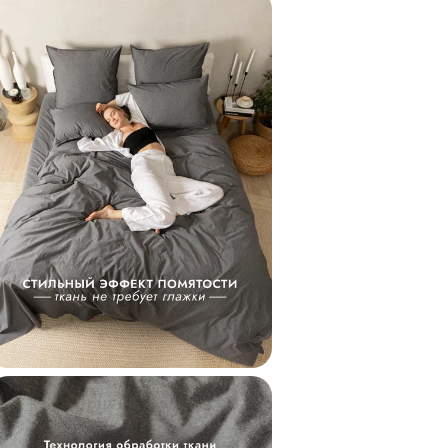
постельное белье л
кого нестандартны
➤ Приятный подаро
Пододеяльник упак
поэтому станет сти
расставаться.
Для кого подойдет
Вареный хлопок - 
термическую обраб
➤ Для тех, кто не 
➲ Технология обра
обработка горячей
породы и абразивн
бархатистость и л
➤ Для тех, кто не 
Эффект стильной н
глубину и фактурно
сохраняет форму и
стирок, прост в ух
только мягче и при
➤ Для тех, кто выб
Вареный хлопок хо