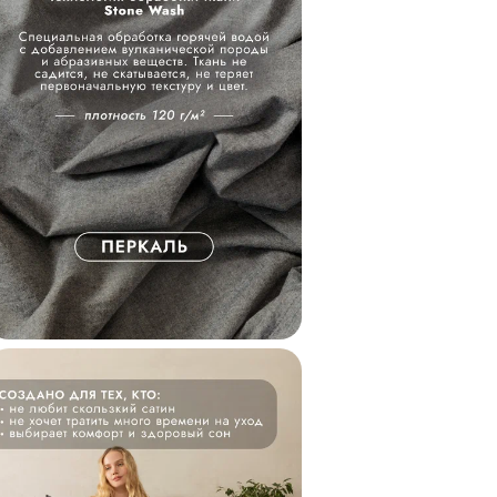
влагу. В теплое вр
охлаждает, а в хол
Сделано с любовью
постельное бельё 
сочетая турецкие 
качества и тщател
производства.
Палитра, созданна
коллекции однотон
хлопка, мы вдохнов
спокойствием и не
успокаивает, расп
стабильности. Все 
между собой, позв
Рекомендации по у
температуре 40°С ж
среднем количестве
сушильной машине 
хлопок не нуждает
можно обработать 
более 150°С.