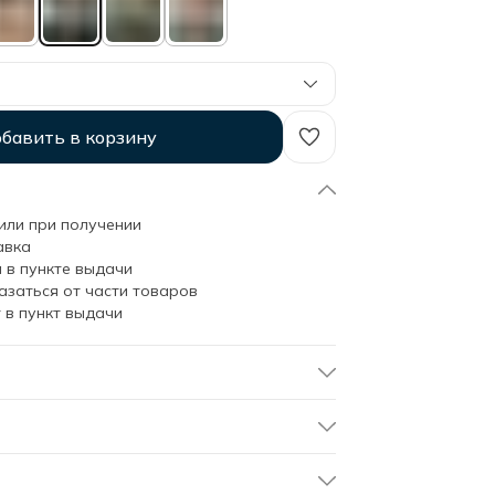
бавить в корзину
или при получении
авка
 в пункте выдачи
азаться от части товаров
 в пункт выдачи
яльника из вареного хлопка от Soft Box: