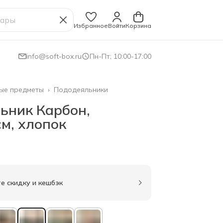
Избранное
Войти
Корзина
info@soft-box.ru
Пн-Пт; 10:00-17:00
ые предметы
›
Пододеяльники
ьник Карбон,
м, хлопок
е скидку и кешбэк