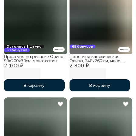
Осталась 1 штука
69 бонусов
63 бонусов
Простыня на резинке Олива,
Простыня классическая
90х200х30см, мако-сатин
Олива, 240х260 см, мако-
2 100 ₽
2 300 ₽
сатин
В корзину
В корзину