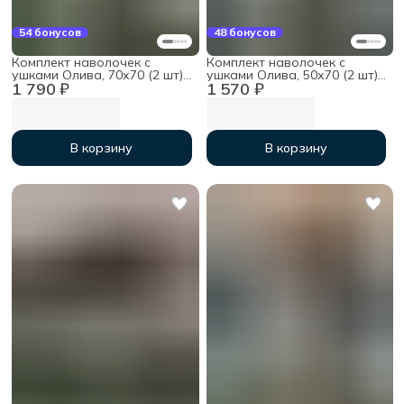
54 бонусов
48 бонусов
Комплект наволочек с
Комплект наволочек с
ушками Олива, 70х70 (2 шт),
ушками Олива, 50х70 (2 шт),
1 790 ₽
1 570 ₽
мако-сатин
мако-сатин
В корзину
В корзину