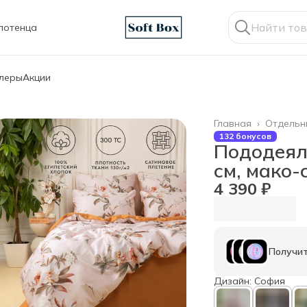
лотенца
ллеры
Акции
Главная
›
Отдельн
132 бонусов
Пододеял
см, мако-
4 390 ₽
Получит
Дизайн: София