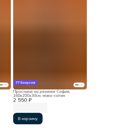
77 бонусов
Простыня на резинке София,
160х200х30см, мако-сатин
2 550 ₽
В корзину