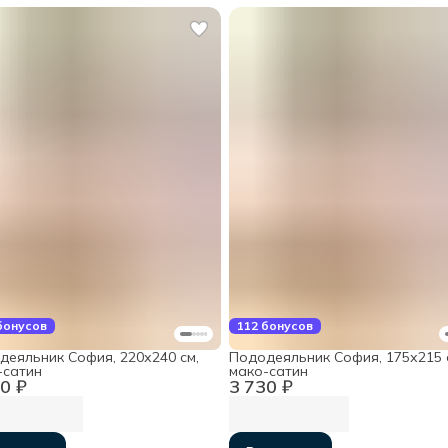
бонусов
112 бонусов
деяльник София, 220х240 см,
Пододеяльник София, 175х215 
-сатин
мако-сатин
0 ₽
3 730 ₽