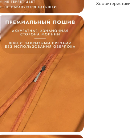
Характеристики
Артикул
Дизайн
Размер
Пододеяльник
Бренд
Категория
Состав
Коллекция
Статус
Код
Внешний код
Внешний код проду