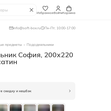
Избранное
Войти
Корзина
info@soft-box.ru
Пн-Пт; 10:00-17:00
ые предметы
›
Пододеяльники
ьник София, 200х220
сатин
е скидку и кешбэк