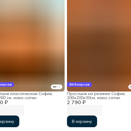
онусов
84 бонусов
тыня классическая София,
Простыня на резинке София,
60 см, мако-сатин
200х200х30см, мако-сатин
0 ₽
2 790 ₽
корзину
В корзину