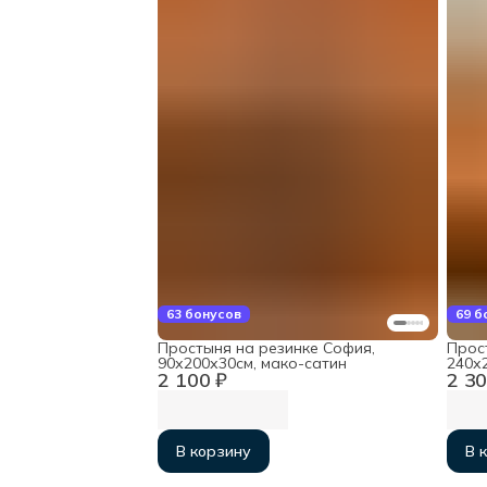
63 бонусов
69 б
Простыня на резинке София,
Прос
90х200х30см, мако-сатин
240х2
2 100 ₽
2 30
В корзину
В 