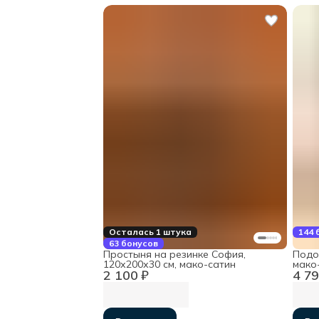
Осталась 1 штука
144 
63 бонусов
Простыня на резинке София,
Подо
120х200х30 см, мако-сатин
мако
2 100 ₽
4 79