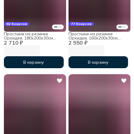
82 бонусов
77 бонусов
Простыня на резинке
Простыня на резинке
Орхидея, 180х200х30см,
Орхидея, 160х200х30см,
2 710 ₽
2 550 ₽
мако-сатин
мако-сатин
В корзину
В корзину