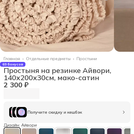
Главная
›
Отдельные предметы
›
Простыни
69 бонусов
Простыня на резинке Айвори,
140х200х30см, мако-сатин
2 300 ₽
Получите скидку и кешбэк
Дизайн: Айвори