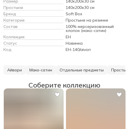
Размер
140х200х30 см
Простыня
140х200х30 см
Бренд
Soft Box
Категория
Простыня на резинке
Состав
100% мерсеризованный
хлопок (мако-сатин)
Коллекция
EH
Статус
Новинка
Код
EH-140/aivori
Айвори
Мако-сатин
Отдельные предметы
Простын
Соберите коллекцию