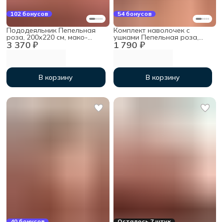
102 бонусов
54 бонусов
Пододеяльник Пепельная
Комплект наволочек с
роза, 200х220 см, мако-
ушками Пепельная роза,
3 370 ₽
1 790 ₽
сатин
70х70 (2 шт), мако-сатин
В корзину
В корзину
40 бонусов
Осталось 7 штук