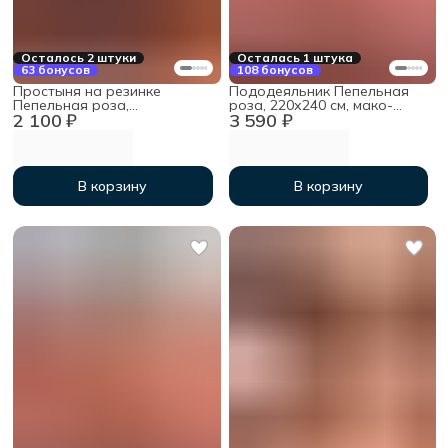
Осталось 2 штуки
Осталась 1 штука
63 бонусов
108 бонусов
Простыня на резинке
Пододеяльник Пепельная
Пепельная роза,
роза, 220х240 см, мако-
2 100 ₽
3 590 ₽
120х200х30 см, мако-сатин
сатин
В корзину
В корзину