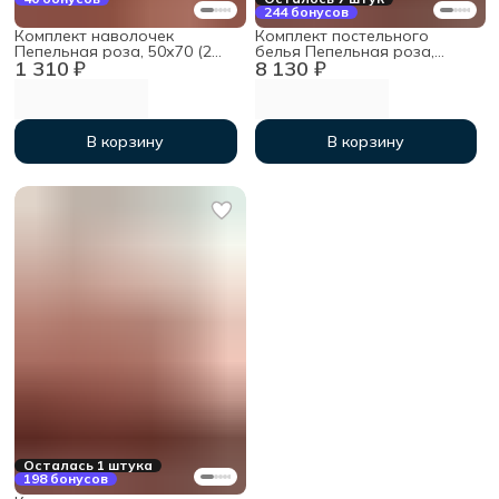
244 бонусов
Комплект наволочек
Комплект постельного
Пепельная роза, 50х70 (2
белья Пепельная роза,
1 310 ₽
8 130 ₽
шт), мако-сатин
Семейный, мако-сатин
В корзину
В корзину
Осталась 1 штука
198 бонусов