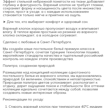
Эффект стильной небрежной помятости на ткани добавляет
глубину и фактурность. Вареный хлопок не требует глажки,
сохраняет форму и насыщенность цвета после множества
стирок, прост в уходе, а с каждым использованием
становится только мягче и приятнее на ощупь.
➤ Для тех, кто выбирает комфорт и здоровый сон.
Вареный хлопок хорошо пропускает воздух и впитывает
влагу. В теплое время простыня на резинке из вареного
хлопка охлаждает, а в холодное согревает.
Сделано с любовью в Санкт-Петербурге.
Мы создаём наше постельное бельё премиум-класса в
Санкт-Петербурге, сочетая турецкие технологии пошива,
европейские стандарты качества и тщательный российский
контроль на каждом этапе производства.
Палитра, созданная природой.
Размышляя над концепцией коллекции однотонного
постельного белья из вареного хлопка, мы вдохновлялись
природой. Её величием, спокойствием и неповторимостью.
Природная палитра цветов успокаивает, располагает к
отдыху, дарит ощущение покоя и стабильности. Все оттенки
коллекции идеально сочетаются между собой, позволяя
создавать новые интересные образы.
Рекомендации по уходу:
Стирать вареный хлопок при температуре 40°С жидким