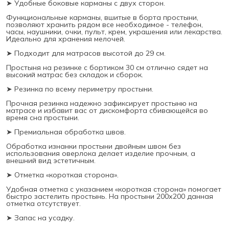
➤ Удобные боковые карманы с двух сторон.
Функциональные карманы, вшитые в борта простыни,
позволяют хранить рядом все необходимое - телефон,
часы, наушники, очки, пульт, крем, украшения или лекарства.
Идеально для хранения мелочей.
➤ Подходит для матрасов высотой до 29 см.
Простыня на резинке с бортиком 30 см отлично сядет на
высокий матрас без складок и сборок.
➤ Резинка по всему периметру простыни.
Прочная резинка надежно зафиксирует простыню на
матрасе и избавит вас от дискомфорта сбивающейся во
время сна простыни.
➤ Премиальная обработка швов.
Обработка изнанки простыни двойным швом без
использования оверлока делает изделие прочным, а
внешний вид эстетичным.
➤ Отметка «короткая сторона».
Удобная отметка с указанием «короткая сторона» помогает
быстро застелить простынь. На простыни 200х200 данная
отметка отсутствует.
➤ Запас на усадку.