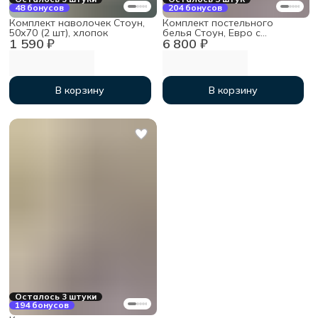
48 бонусов
204 бонусов
Комплект наволочек Стоун,
Комплект постельного
50х70 (2 шт), хлопок
белья Стоун, Евро с
1 590 ₽
6 800 ₽
простыней на резинке
160х200х30, хлопок
В корзину
В корзину
Осталось 3 штуки
194 бонусов