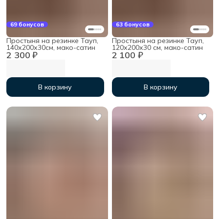
69 бонусов
63 бонусов
Простыня на резинке Тауп,
Простыня на резинке Тауп,
140х200х30см, мако-сатин
120х200х30 см, мако-сатин
2 300 ₽
2 100 ₽
В корзину
В корзину