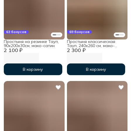
63 бонусов
69 бонусов
Простыня на резинке Тауп,
Простыня классическая
90х200х30см, мако-сатин
Тауп, 240х260 см, мако-
2 100 ₽
2 300 ₽
сатин
В корзину
В корзину