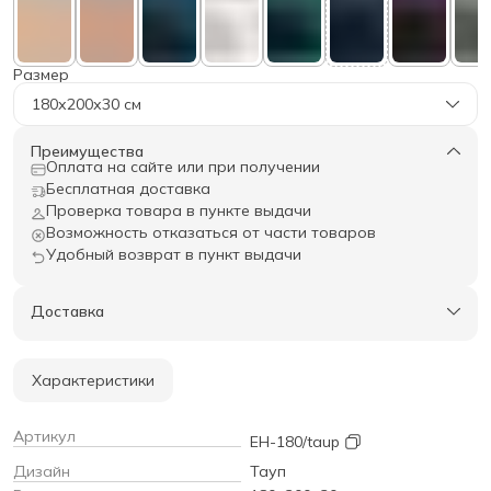
Размер
180х200х30 см
Преимущества
Оплата на сайте или при получении
Бесплатная доставка
Проверка товара в пункте выдачи
Возможность отказаться от части товаров
Удобный возврат в пункт выдачи
Доставка
Характеристики
Артикул
EH-180/taup
Дизайн
Тауп