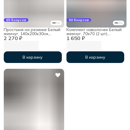
69 бонусов
50 бонусов
Простыня на резинке Белый
Комплект наволочек Белый
жемчуг, 140х200х30см,
жемчуг, 70х70 (2 шт),
2 270 ₽
1 650 ₽
тенсель
тенсель
В корзину
В корзину