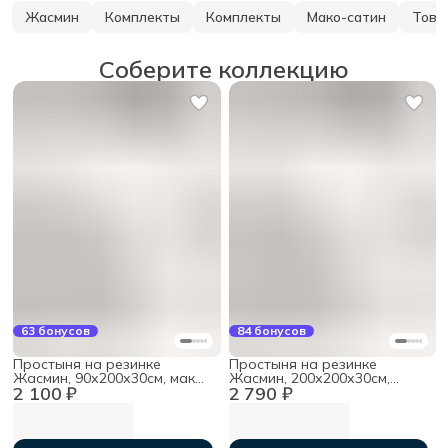
Жасмин
Комплекты
Комплекты
Мако-сатин
Това
Соберите коллекцию
63 бонусов
84 бонусов
Простыня на резинке
Простыня на резинке
Жасмин, 90х200х30см, мако-
Жасмин, 200х200х30см,
2 100 ₽
2 790 ₽
сатин
мако-сатин