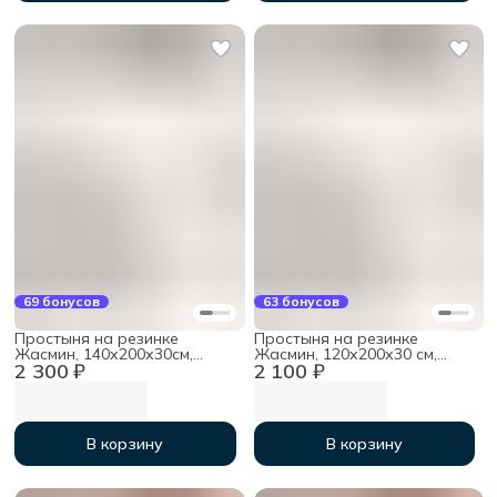
69 бонусов
63 бонусов
Простыня на резинке
Простыня на резинке
Жасмин, 140х200х30см,
Жасмин, 120х200х30 см,
2 300 ₽
2 100 ₽
мако-сатин
мако-сатин
В корзину
В корзину