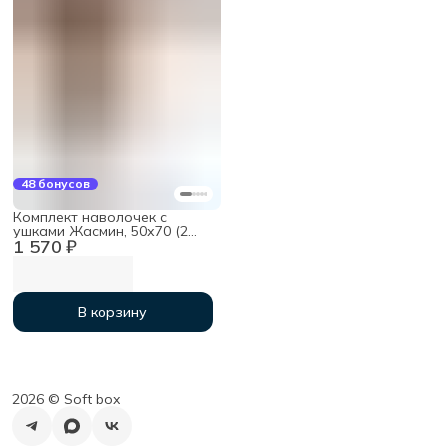
48 бонусов
Комплект наволочек с
ушками Жасмин, 50х70 (2
1 570 ₽
шт), мако-сатин
В корзину
2026 ©︎ Soft box