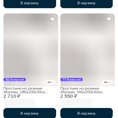
В корзину
В корзину
82 бонусов
77 бонусов
Простыня на резинке
Простыня на резинке
Жасмин, 180х200х30см,
Жасмин, 160х200х30см,
2 710 ₽
2 550 ₽
мако-сатин
мако-сатин
В корзину
В корзину