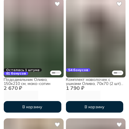
Осталась 1 штука
54 бонусов
81 бонусов
Пододеяльник Олива,
Комплект наволочек с
150х210 см, мако-сатин
ушками Олива, 70х70 (2 шт),
2 670 ₽
1 790 ₽
мако-сатин
В корзину
В корзину