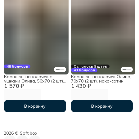
48 бонусов
Осталось 9 штук
43 бонусов
Комплект наволочек с
Комплект наволочек Олива,
ушками Олива, 50х70 (2 шт),
70х70 (2 шт), мако-сатин
1 570 ₽
1 430 ₽
мако-сатин
В корзину
В корзину
2026 ©︎ Soft box