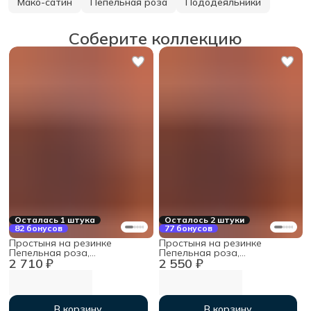
Мако-сатин
Пепельная роза
Пододеяльники
Соберите коллекцию
Осталась 1 штука
Осталось 2 штуки
82 бонусов
77 бонусов
Простыня на резинке
Простыня на резинке
Пепельная роза,
Пепельная роза,
2 710 ₽
2 550 ₽
180х200х30см, мако-сатин
160х200х30см, мако-сатин
В корзину
В корзину