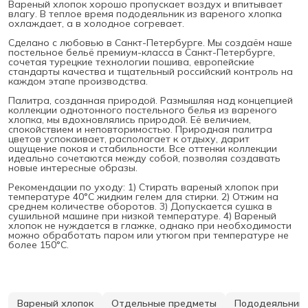
Вареный хлопок хорошо пропускает воздух и впитывает
влагу. В теплое время пододеяльник из вареного хлопка
охлаждает, а в холодное согревает.
Сделано с любовью в Санкт-Петербурге. Мы создаём наше
постельное бельё премиум-класса в Санкт-Петербурге,
сочетая турецкие технологии пошива, европейские
стандарты качества и тщательный российский контроль на
каждом этапе производства.
Палитра, созданная природой. Размышляя над концепцией
коллекции однотонного постельного белья из вареного
хлопка, мы вдохновлялись природой. Её величием,
спокойствием и неповторимостью. Природная палитра
цветов успокаивает, располагает к отдыху, дарит
ощущение покоя и стабильности. Все оттенки коллекции
идеально сочетаются между собой, позволяя создавать
новые интересные образы.
Рекомендации по уходу: 1) Стирать вареный хлопок при
температуре 40°С жидким гелем для стирки. 2) Отжим на
среднем количестве оборотов. 3) Допускается сушка в
сушильной машине при низкой температуре. 4) Вареный
хлопок не нуждается в глажке, однако при необходимости
можно обработать паром или утюгом при температуре не
более 150°С.
Вареный хлопок
Отдельные предметы
Пододеяльник