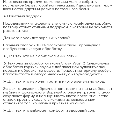
Из отдельных предметов коллекции можно собрать
постельное белье любой комплектации. Идеально для тех, у
кого нестандартный размер постельного белья.
➤ Приятный подарок.
Пододеяльник упакован в элегантную крафтовую коробку,
поэтому станет стильным подарком, с которым не захочется
расставаться.
Для кого подойдет вареный хлопок?
Вареный хлопок - 100% хлопковая ткань, прошедшая
особую термическую обработку.
➤ Для тех, кто не любит скользкий сатин.
➲ Технология обработки ткани Стоун Wash➲ Специальная
обработка горячей водой с добавлением вулканической
породы и абразивных веществ. Придает материалу особую
бархатистость и лёгкую меланжевую неоднородность.
➤ Для тех, кто не хочет тратить много времени на уход.
Эффект стильной небрежной помятости на ткани добавляет
глубину и фактурность. Вареный хлопок не требует глажки,
сохраняет форму и насыщенность цвета после множества
стирок, прост в уходе, а с каждым использованием
становится только мягче и приятнее на ощупь.
➤ Для тех, кто выбирает комфорт и здоровый сон.