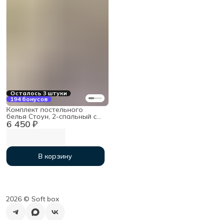
Осталось 3 штуки
194 бонусов
Комплект постельного
белья Стоун, 2-спальный с
6 450 ₽
простыней на резинке
160х200х30, хлопок
В корзину
2026 ©︎ Soft box