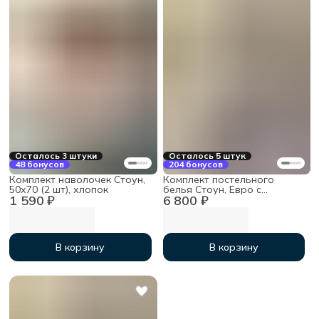
Осталось 3 штуки
Осталось 5 штук
48 бонусов
204 бонусов
Комплект наволочек Стоун,
Комплект постельного
50х70 (2 шт), хлопок
белья Стоун, Евро с
1 590 ₽
6 800 ₽
простыней на резинке
160х200х30, хлопок
В корзину
В корзину