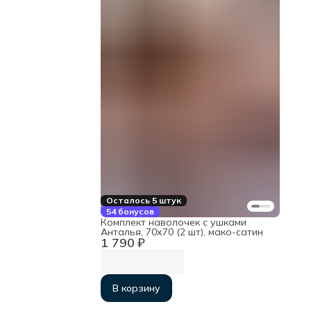
Осталось 5 штук
54 бонусов
Комплект наволочек с ушками
Анталья, 70х70 (2 шт), мако-сатин
1 790 ₽
В корзину