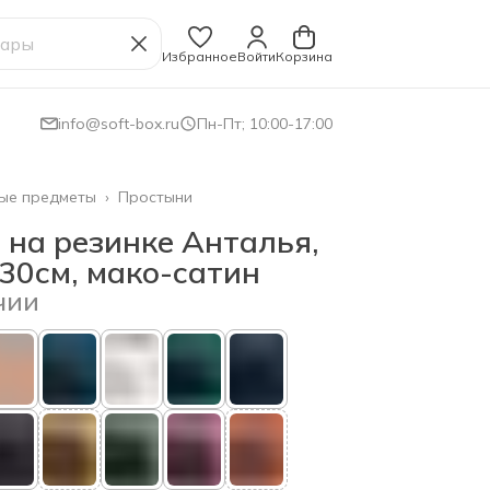
Избранное
Войти
Корзина
info@soft-box.ru
Пн-Пт; 10:00-17:00
ые предметы
›
Простыни
 на резинке Анталья,
30см, мако-сатин
чии