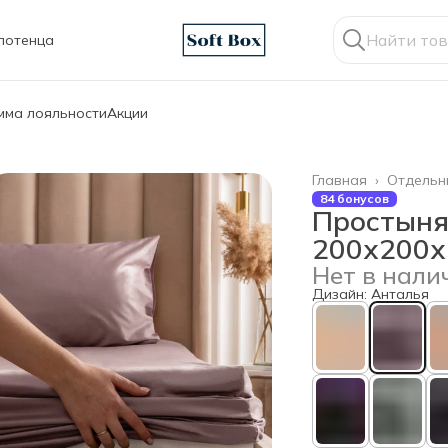
лотенца
мма лояльности
Акции
Главная
›
Отдельн
84 бонусов
Простыня
200х200х
Нет в нали
Дизайн: Анталья