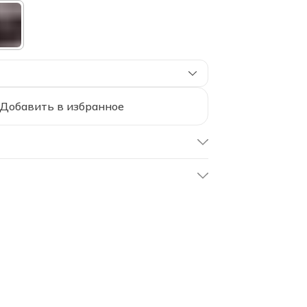
Добавить в избранное
EH-200/antalya
Анталья
200х200х30 см
200х200х30 см
Soft Box
Простыня на резинке
100% мерсеризованный
хлопок (мако-сатин)